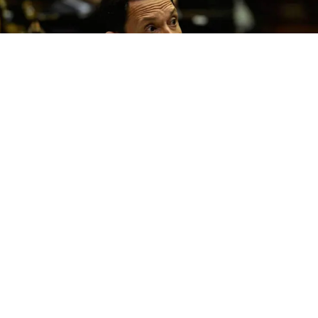
El diputado nacional y presidente de la Coalición Cívica,
Maximiliano Ferraro
, celebró que el gobierno de
Javier Milei
retirara del proyecto de
Ley de Propiedad Privada
los