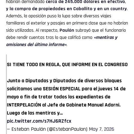
habrían demandado
cerca de 245.000 dólares
en efectivo
,
y la compra de propiedades en Caballito y en un country
.
Además, la oposición puso la lupa sobre diversos viajes
familiares al exterior y pasajes en primera clase que no habrían
sido utilizados. Al respecto,
Paulón
subrayó que el funcionario
debe rendir cuentas tras lo que calificó como
«mentiras y
omisiones del último informe»
.
SI TIENE TODO EN REGLA, QUE INFORME EN EL CONGRESO
Junto a Diputadas y Diputados de diversos bloques
solicitamos una SESIÓN ESPECIAL para el jueves 14 de
mayo a fin de tratar todos los expedientes de
INTERPELACIÓN al Jefe de Gabinete Manuel Adorni.
Luego de las mentiras y…
pic.twitter.com/s7HJ6RZfcx
— Esteban Paulón (@EstebanPaulon)
May 7, 2026