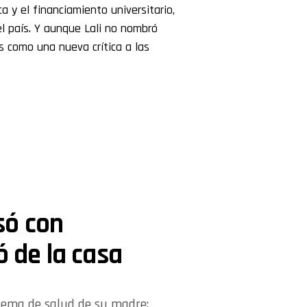
a y el financiamiento universitario,
l país. Y aunque Lali no nombró
s como una nueva crítica a las
só con
ó de la casa
oblema de salud de su madre;