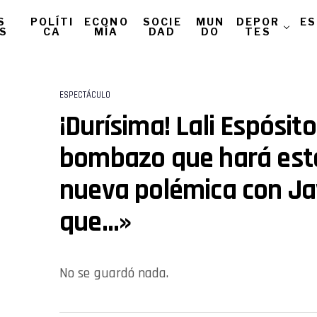
S
POLÍTI
ECONO
SOCIE
MUN
DEPOR
ES
AS
CA
MÍA
DAD
DO
TES
ESPECTÁCULO
¡Durísima! Lali Espósit
bombazo que hará esta
nueva polémica con Jav
que…»
No se guardó nada.