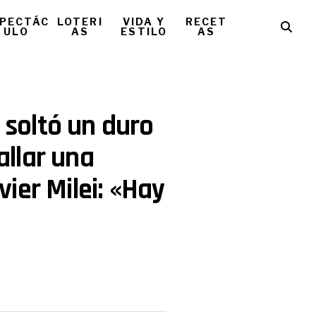
PECTÁC
LOTERI
VIDA Y
RECET
ULO
AS
ESTILO
AS
o soltó un duro
llar una
ier Milei: «Hay