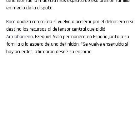
defensor fue la muestra más explícita de esa presión familiar
en medio de la disputa.
Boca
analiza con calma si vuelve a acelerar por el delantero o si
destina los recursos al defensor central que pidió
Arruabarrena
. Ezequiel Ávila permanece en España junto a su
familia a la espera de una definición. "Se vuelve enseguida si
hay acuerdo", afirmaron desde su entorno.