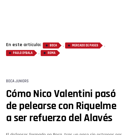
En este artículo:
,
,
BOCA
MERCADO DE PASES
,
PAULO DYBALA
ROMA
BOCA JUNIORS
Cómo Nico Valentini pasó
Flipboard
de pelearse con Riquelme
Reddit
a ser refuerzo del Alavés
Pinterest
El defensor formado en Boca, tras un paso sin estrenos por