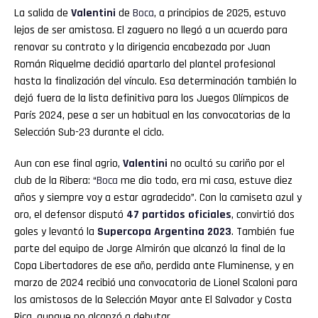
La salida de
Valentini
de
Boca
, a principios de 2025, estuvo
lejos de ser amistosa. El zaguero no llegó a un acuerdo para
renovar su contrato y la dirigencia encabezada por Juan
Román Riquelme decidió apartarlo del plantel profesional
hasta la finalización del vínculo. Esa determinación también lo
dejó fuera de la lista definitiva para los Juegos Olímpicos de
París 2024, pese a ser un habitual en las convocatorias de la
Selección Sub-23 durante el ciclo.
Aun con ese final agrio,
Valentini
no ocultó su cariño por el
club de la Ribera: “
Boca
me dio todo, era mi casa, estuve diez
años y siempre voy a estar agradecido”. Con la camiseta azul y
oro, el defensor disputó
47 partidos oficiales
, convirtió dos
goles y levantó la
Supercopa Argentina 2023
. También fue
parte del equipo de Jorge Almirón que alcanzó la final de la
Copa Libertadores de ese año, perdida ante Fluminense, y en
marzo de 2024 recibió una convocatoria de Lionel Scaloni para
los amistosos de la Selección Mayor ante El Salvador y Costa
Rica, aunque no alcanzó a debutar.