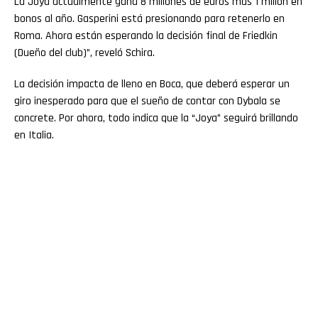
La Joya actualmente gana 8 millones de euros más 1 millón en
bonos al año. Gasperini está presionando para retenerlo en
Roma. Ahora están esperando la decisión final de Friedkin
(Dueño del club)”, reveló Schira.
La decisión impacta de lleno en Boca, que deberá esperar un
giro inesperado para que el sueño de contar con Dybala se
concrete. Por ahora, todo indica que la “Joya” seguirá brillando
en Italia.