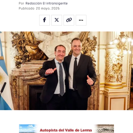
Por
Redacción El intransigente
Reddit
Publicado
20 mayo, 2026
Pinterest
Whatsapp
Email