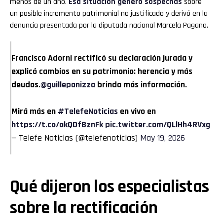
menos de un año.
Esa situación generó sospechas
sobre
un posible incremento patrimonial no justificado y derivó en la
denuncia presentada por la diputada nacional Marcela Pagano.
Francisco Adorni rectificó su declaración jurada y
explicó cambios en su patrimonio: herencia y más
deudas.
@guillepanizza
brinda más información.
Mirá más en
#TelefeNoticias
en vivo en
https://t.co/akQDfBznFk
pic.twitter.com/QLlHh4RVxg
— Telefe Noticias (@telefenoticias)
May 19, 2026
Qué dijeron los especialistas
sobre la rectificación