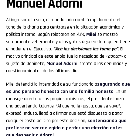
Manuel Adorni
Al ingresar a la sala, el mandatario cambió rápidamente el
tono de la charla para centrarse en la situación económica y
política interna. Según relataron en
A24
,
Milei
se mostró
sumamente vehemente y a los gritos dejó en claro quién tiene
el poder en el Ejecutivo.
“Acá las decisiones las tomo yo”
. El
motivo principal de este enojo fue la necesidad de «
bancar
» a
su jefe de Gabinete,
Manuel Adorni,
frente a las denuncias y
cuestionamientos de los últimos días.
Milei defendió la integridad de su funcionario a
segurando que
es una persona honesta con una familia honesta
. En un
mensaje directo a sus propios ministros, el presidente lanzó
una advertencia tajante. “Al que no le gusta, que se vaya”,
expresó. Incluso, llegó a afirmar que está dispuesto a pagar
cualquier costo político por esta decisión,
sentenciando que
prefiere no ser reelegido o perder una elección antes
que despedir a Adorni.