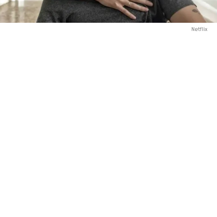
Netflix
(BUENOS AIRES).- «Sergio no ha dicho una sola palabra desde
que asesinó a sus padres hace seis años. Ahora una psiquiatra
busca descubrir lo que sucedió llevando a cabo una retorcida
investigación». Esa frase, extraída de la sinopsis oficial de
Netflix
, define el pulso de
“El silencio”
, la miniserie española
de seis episodios que en 2026 volvió a ubicarse entre lo más
comentado de la plataforma.