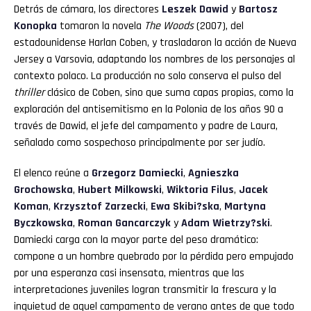
Detrás de cámara, los directores
Leszek Dawid
y
Bartosz
Konopka
tomaron la novela
The Woods
(2007), del
estadounidense Harlan Coben, y trasladaron la acción de Nueva
Jersey a Varsovia, adaptando los nombres de los personajes al
contexto polaco. La producción no solo conserva el pulso del
thriller
clásico de Coben, sino que suma capas propias, como la
exploración del antisemitismo en la Polonia de los años 90 a
través de Dawid, el jefe del campamento y padre de Laura,
señalado como sospechoso principalmente por ser judío.
El elenco reúne a
Grzegorz Damiecki
,
Agnieszka
Grochowska
,
Hubert Milkowski
,
Wiktoria Filus
,
Jacek
Koman
,
Krzysztof Zarzecki
,
Ewa Skibi?ska
,
Martyna
Byczkowska
,
Roman Gancarczyk
y
Adam Wietrzy?ski
.
Damiecki carga con la mayor parte del peso dramático:
compone a un hombre quebrado por la pérdida pero empujado
por una esperanza casi insensata, mientras que las
interpretaciones juveniles logran transmitir la frescura y la
inquietud de aquel campamento de verano antes de que todo