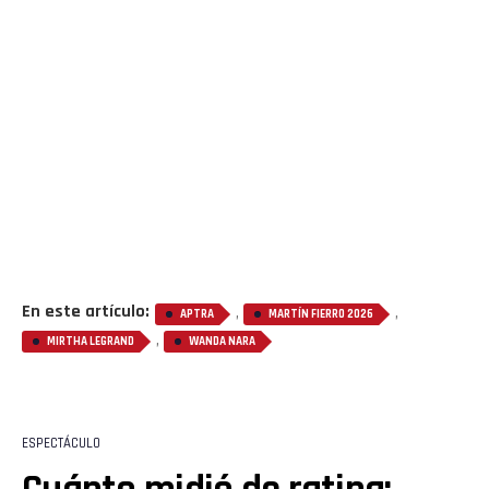
En este artículo:
,
,
APTRA
MARTÍN FIERRO 2026
,
MIRTHA LEGRAND
WANDA NARA
Flipboard
Reddit
ESPECTÁCULO
Pinterest