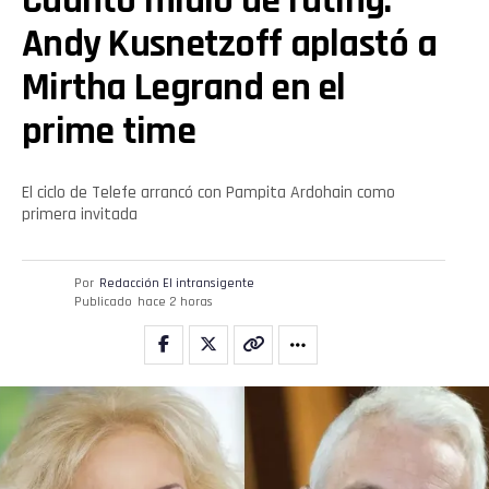
Cuánto midió de rating:
Andy Kusnetzoff aplastó a
Whatsapp
Mirtha Legrand en el
Email
prime time
El ciclo de Telefe arrancó con Pampita Ardohain como
primera invitada
Por
Redacción El intransigente
Publicado
hace 2 horas