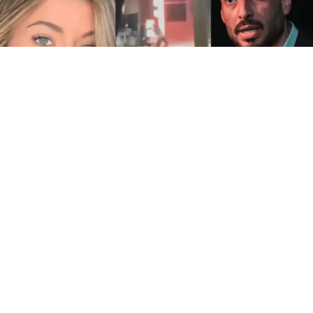
Facundo Moyano
(BUENOS AIRES).- La madrugada del 4 de agosto de 2026
empezó con un llamado al 911 que desató un escándalo con
final en la comisaría: “Todo empezó a las 05.03, ahí ingresa el
llamado, la mujer tiene 23 años. Es trasladada por el SAME al
Hospital Pirovano, el hombre fue trasladado directo a la
comisaría, en calidad de demorado”. El relato de
Ángel de
Brito
en su ciclo radial puso sobre la mesa el núcleo del
episodio que tiene como protagonista al exdiputado y