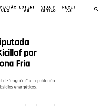
PECTÁC
LOTERI
VIDA Y
RECET
ULO
AS
ESTILO
AS
diputada
icillof por
Zona Fría
of de “engañar” a la población
bsidios energéticos.