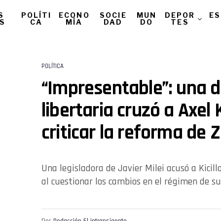
S
POLÍTI
ECONO
SOCIE
MUN
DEPOR
ES
AS
CA
MÍA
DAD
DO
TES
POLÍTICA
“Impresentable”: una 
libertaria cruzó a Axel K
criticar la reforma de 
Una legisladora de Javier Milei acusó a Kicill
al cuestionar los cambios en el régimen de su
Por
Redacción El intransigente