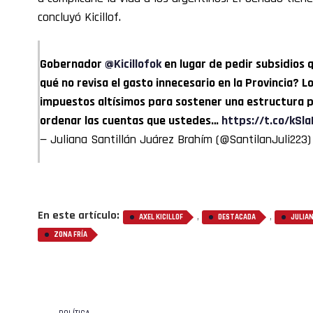
concluyó Kicillof.
Gobernador
@Kicillofok
en lugar de pedir subsidios 
qué no revisa el gasto innecesario en la Provincia?
impuestos altísimos para sostener una estructura po
ordenar las cuentas que ustedes…
https://t.co/kSl
— Juliana Santillán Juárez Brahím (@SantilanJuli223
En este artículo:
,
,
AXEL KICILLOF
DESTACADA
JULIA
ZONA FRÍA