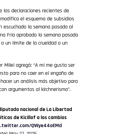
e las declaraciones recientes de
e modifica el esquema de subsidios
án escuchado la semana pasada al
Zona Fría aprobado la semana pasada
 o un límite de la crueldad o un
er Milei agregó: “A mí me gusta ser
 esto para no caer en el engaño de
hacer un análisis más objetivo para
con argumentos al kirchnerismo”.
 diputada nacional de La Libertad
ticas de Kicillof a los cambios
c.twitter.com/QWye44oEMd
nte)
May 27, 2026