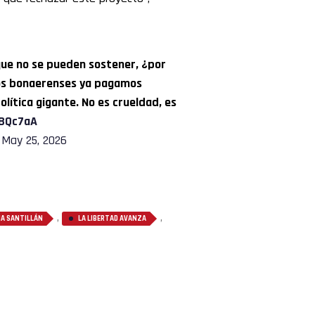
que no se pueden sostener, ¿por
 Los bonaerenses ya pagamos
lítica gigante. No es crueldad, es
aBQc7aA
)
May 25, 2026
,
,
NA SANTILLÁN
LA LIBERTAD AVANZA