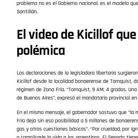
problema no es el Gobierno nacional, es el modelo que 
Santillán.
El video de Kicillof que
polémica
Las declaraciones de la legisladora libertaria surgier
Kicillof desde la localidad bonaerense de Tornquist, d
régimen de Zona Fría. “Tornquist, 9 AM, 4 grados. Una 
de Buenos Aires”, expresó el mandatario provincial en e
En el mismo mensaje, el gobernador sostuvo que “la 
Fría deja sin esa posibilidad a 5 millones de bonaeren
gas y otras cuestiones básicas”. “Por crueldad, por ign
a complicarle la vida a los argentinos. El Senado tien