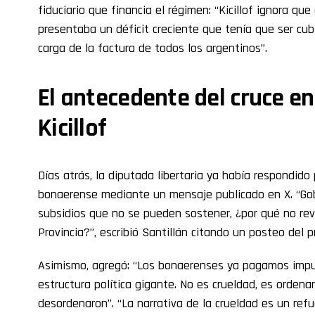
fiduciario que financia el régimen: “Kicillof ignora que
presentaba un déficit creciente que tenía que ser cub
carga de la factura de todos los argentinos”.
El antecedente del cruce en
Kicillof
Días atrás, la diputada libertaria ya había respondid
bonaerense mediante un mensaje publicado en X. “Gobe
subsidios que no se pueden sostener, ¿por qué no revi
Provincia?”, escribió Santillán citando un posteo del pr
Asimismo, agregó: “Los bonaerenses ya pagamos impu
estructura política gigante. No es crueldad, es orden
desordenaron”. “La narrativa de la crueldad es un refug