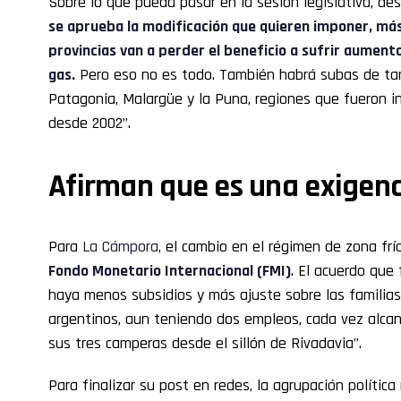
Sobre lo que pueda pasar en la sesión legislativa, d
se aprueba la modificación que quieren imponer, más
provincias van a perder el beneficio a sufrir aument
gas.
Pero eso no es todo. También habrá subas de tari
Patagonia, Malargüe y la Puna, regiones que fueron i
desde 2002”.
Afirman que es una exigenc
Para
La Cámpora
, el cambio en el régimen de zona frí
Fondo Monetario Internacional (FMI)
. El acuerdo que
haya menos subsidios y más ajuste sobre las familias 
argentinos, aun teniendo dos empleos, cada vez alcan
sus tres camperas desde el sillón de Rivadavia”.
Para finalizar su post en redes, la agrupación política