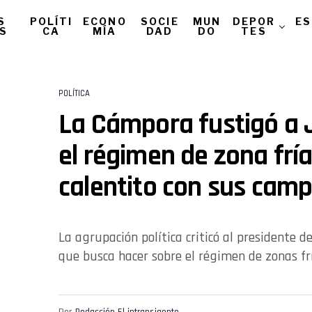
S
POLÍTI
ECONO
SOCIE
MUN
DEPOR
ES
AS
CA
MÍA
DAD
DO
TES
POLÍTICA
La Cámpora fustigó a J
el régimen de zona frí
calentito con sus cam
La agrupación política criticó al presidente d
que busca hacer sobre el régimen de zonas frí
Por
Redacción El intransigente