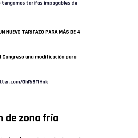
o tengamos tarifas impagables de
S UN NUEVO TARIFAZO PARA MÁS DE 4
r al Congreso una modificación para
itter.com/0hRi8FIHnk
 de zona fría