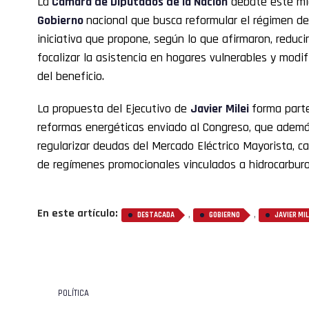
La
Cámara de Diputados de la Nación
debate este mié
Gobierno
nacional que busca reformular el régimen de
iniciativa que propone, según lo que afirmaron, reduci
focalizar la asistencia en hogares vulnerables y modi
del beneficio.
La propuesta del Ejecutivo de
Javier Milei
forma part
reformas energéticas enviado al Congreso, que ade
regularizar deudas del Mercado Eléctrico Mayorista, ca
de regímenes promocionales vinculados a hidrocarburo
En este artículo:
,
,
DESTACADA
GOBIERNO
JAVIER MIL
POLÍTICA