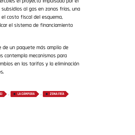
rcoles el proyecto impulsado por el
 subsidios al gas en zonas frías, una
r el costo fiscal del esquema,
ficar el sistema de financiamiento
e de un paquete más amplio de
más contempla mecanismos para
mbios en las tarifas y la eliminación
s.
,
,
EI
LA CÁMPORA
ZONA FRÍA