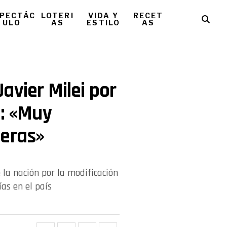
PECTÁC
LOTERI
VIDA Y
RECET
ULO
AS
ESTILO
AS
avier Milei por
a: «Muy
peras»
e la nación por la modificación
as en el país