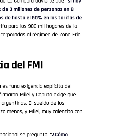
esde La Cámpora advierte que
“si hoy
 de 3 millones de personas en 8
os de hasta el 50% en las tarifas de
fa para los 900 mil hogares de la
ncorporadas al régimen de Zona Fría
ia del FMI
a es “una exigencia explícita del
 firmaron Milei y Caputo exige que
argentinas. El sueldo de los
za menos, y Milei, muy calentito con
 nacional se pregunta: “
¿Cómo