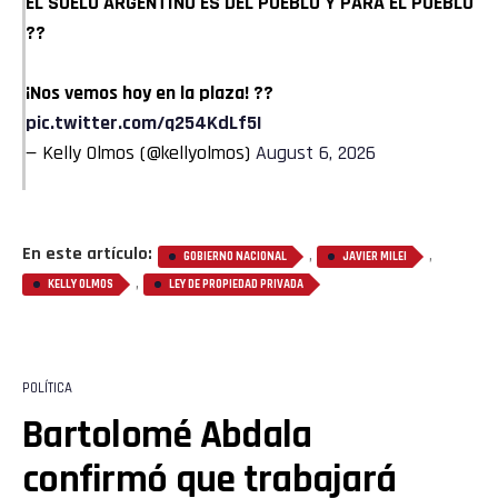
EL SUELO ARGENTINO ES DEL PUEBLO Y PARA EL PUEBLO
??
¡Nos vemos hoy en la plaza! ??
pic.twitter.com/q254KdLf5I
— Kelly Olmos (@kellyolmos)
August 6, 2026
En este artículo:
,
,
GOBIERNO NACIONAL
JAVIER MILEI
,
KELLY OLMOS
LEY DE PROPIEDAD PRIVADA
POLÍTICA
Bartolomé Abdala
confirmó que trabajará