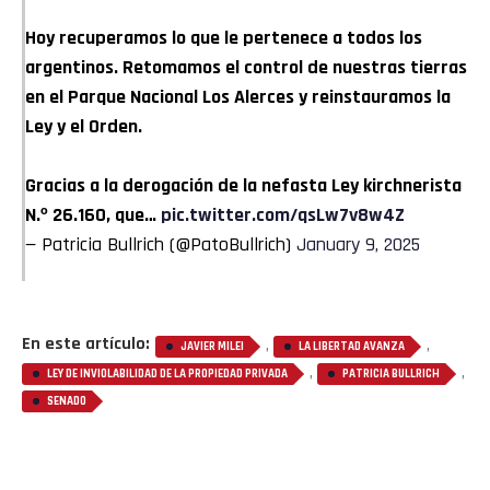
Hoy recuperamos lo que le pertenece a todos los
argentinos. Retomamos el control de nuestras tierras
en el Parque Nacional Los Alerces y reinstauramos la
Ley y el Orden.
Gracias a la derogación de la nefasta Ley kirchnerista
N.º 26.160, que…
pic.twitter.com/qsLw7v8w4Z
— Patricia Bullrich (@PatoBullrich)
January 9, 2025
En este artículo:
,
,
JAVIER MILEI
LA LIBERTAD AVANZA
,
,
LEY DE INVIOLABILIDAD DE LA PROPIEDAD PRIVADA
PATRICIA BULLRICH
SENADO