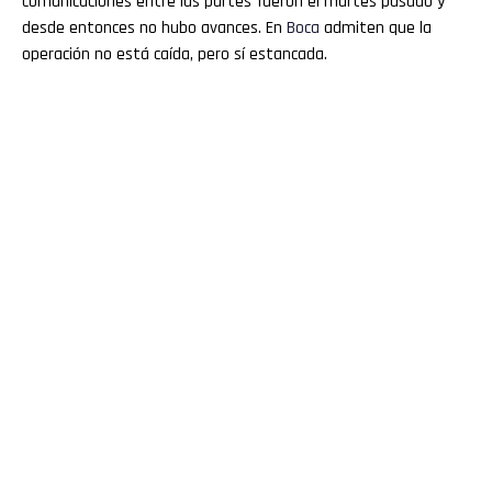
comunicaciones entre las partes fueron el martes pasado y
desde entonces no hubo avances. En
Boca
admiten que la
operación no está caída, pero sí estancada.