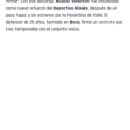
firmar”. Con ese descargo,
Nicolás Valentini
fue oficializado
como nuevo refuerzo del
Deportivo Alavés
, después de un
paso fugaz y sin estrenos por la Fiorentina de Italia. El
defensor de 25 años, formado en
Boca
, firmó un
contrato
por
tres temporadas con el conjunto vasco.