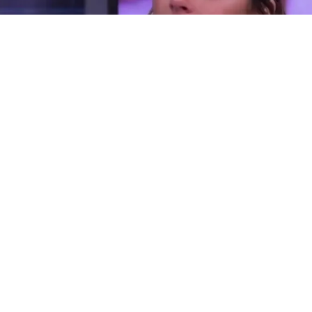
Tini Stoessel
(BUENOS AIRES).- “La patria no se vende”, publicó
Tini Stoessel
en sus historias de Instagram junto a una bandera
argentina
,
y esa frase terminó de sellar la suerte del capítulo más
polémico de la Ley de Inviolabilidad de la Propiedad Privada.
Horas antes de la sesión prevista para este jueves en el
Senado, el oficialismo eliminó por completo el artículo que
subía del 15?% al 25?% el tope de tierras rurales en manos
extranjeras. Sin los votos y con una derrota comunicacional
que se volvió irreversible, la jefa del bloque, Patricia Bullrich,
decidió bajar el apartado para salvar el resto del proyecto.