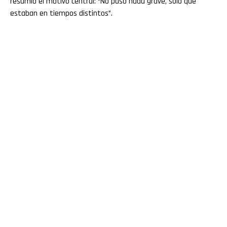
resumió el motivo central: “No pasó nada grave, solo que
estaban en tiempos distintos”.