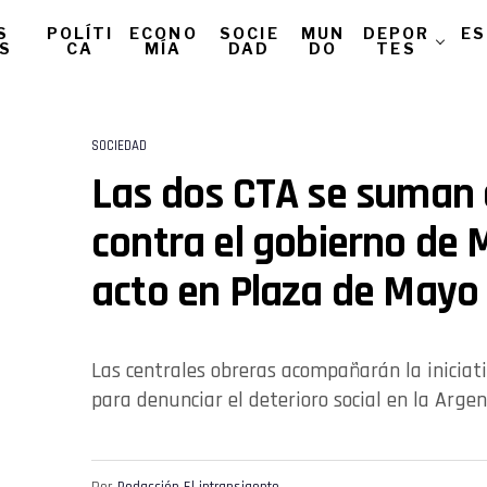
S
POLÍTI
ECONO
SOCIE
MUN
DEPOR
ES
AS
CA
MÍA
DAD
DO
TES
SOCIEDAD
Las dos CTA se suman 
contra el gobierno de M
acto en Plaza de Mayo
Las centrales obreras acompañarán la iniciat
para denunciar el deterioro social en la Argen
Por
Redacción El intransigente