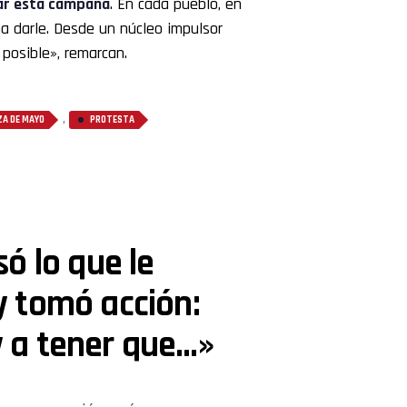
zar esta campaña
. En cada pueblo, en
ma darle. Desde un núcleo impulsor
 posible», remarcan.
,
ZA DE MAYO
PROTESTA
ó lo que le
 tomó acción:
 a tener que…»