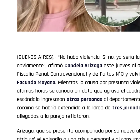
(BUENOS AIRES).- “No hubo violencia. Si no, yo sería la
obviamente”, afirmó
Candela Arizaga
este jueves al a
Fiscalía Penal, Contravencional y de Faltas N°3 y volv
Facundo Moyano
. Mientras la causa por presunta viol
últimas horas se conoció un dato que agrava el cuadro
escándalo ingresaron
otras personas
al departamento
cocaína se habría extendido a lo largo de
tres jornad
allegados a la pareja reflotaron.
Arizaga, que se presentó acompañada por su nuevo ab
atribuyó el episodio a una crisis personal y al consu