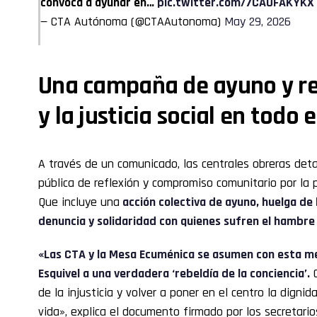
convoca a ayunar en…
pic.twitter.com/7CAUFAKYKX
— CTA Autónoma (@CTAAutonoma)
May 29, 2026
Una campaña de ayuno y ref
y la justicia social en todo e
A través de un comunicado, las centrales obreras det
pública de reflexión y compromiso comunitario por la p
Que incluye una
acción colectiva de ayuno, huelga d
denuncia y solidaridad con quienes sufren el hambre 
«Las CTA y la Mesa Ecuménica se asumen con esta me
Esquivel a una verdadera ‘rebeldía de la conciencia’.
C
de la injusticia y volver a poner en el centro la dign
vida», explica el documento firmado por los secretar