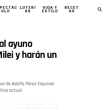
PECTÁC
LOTERI
VIDA Y
RECET
ULO
AS
ESTILO
AS
al ayuno
ilei y harán un
iva de Adolfo Pérez Esquivel
tina actual.