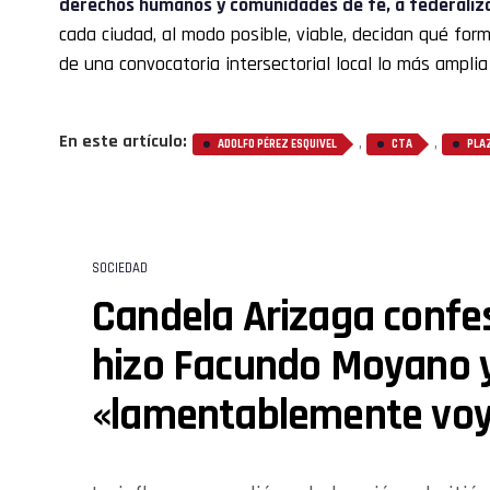
derechos humanos y comunidades de fe, a federali
cada ciudad, al modo posible, viable, decidan qué for
de una convocatoria intersectorial local lo más amplia
En este artículo:
,
,
ADOLFO PÉREZ ESQUIVEL
CTA
PLA
SOCIEDAD
Candela Arizaga confes
hizo Facundo Moyano y
«lamentablemente voy