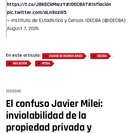
https://t.co/J8kSCkMwzY
#IDECBA
?
#Inflación
pic.twitter.com/aLn9oziiI5
— Instituto de Estadística y Censos IDECBA (@IDECBA)
August 7, 2026
En este artículo:
,
,
CIUDAD DE BUENOS AIRES
IDECBA
,
INFLACIÓN
IPCBA
SOCIEDAD
El confuso Javier Milei:
inviolabilidad de la
propiedad privada y