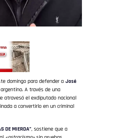
este domingo para defender a
José
 argentino. A través de una
que atravesó el exdiputado nacional
nada a convertirlo en un criminal
AS DE MIERDA”
, sostiene que a
 al
«ostracismo»
sin pruebas