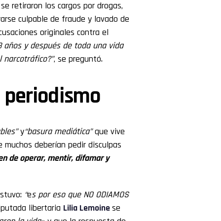
 se retiraron los cargos por drogas,
rarse culpable de fraude y lavado de
cusaciones originales contra el
58 años y después de toda una vida
l narcotráfico?”
, se preguntó.
l periodismo
ables”
y
“basura mediática”
que vive
ue muchos deberían pedir disculpas
en de operar, mentir, difamar y
ostuvo:
“
e
s por eso que NO ODIAMOS
diputada libertaria
Lilia Lemoine
se