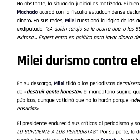
No obstante, la situación judicial es matizada. Si bien
Machado
acordó con la fiscalía estadounidense decla
dinero. En sus redes,
Milei
cuestionó la lógica de las a
exdiputado.
“¿A quién carajo se le ocurre que, a los 
exitosa… Espert entra en política para lavar dinero de
Milei durismo contra e
En su descargo,
Milei
tildó a los periodistas de
“miser
de «
destruir gente honesta»
. El mandatario sugirió q
públicas, aunque vaticinó que no lo harán porque
«viv
ensuciar»
.
El presidente endureció sus críticas al periodismo y s
LO SUFICIENTE A LOS PERIODISTAS”
. Por su parte, la 