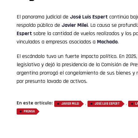
El panorama judicial de
José Luis Espert
continúa bajo
respaldo público de
Javier Milei
. La causa se profundi
Espert
sobre la cantidad de vuelos realizados y los p
vinculados a empresas asociadas a
Machado
.
El escándalo tuvo un fuerte impacto político. En 2025
legislativa y dejó la presidencia de la Comisión de Pre
argentina prorrogó el congelamiento de sus bienes y 
por presunto lavado de activos.
En este artículo:
,
,
JAVIER MILEI
JOSÉ LUIS ESPERT
L
PRENSA