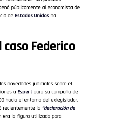
denó públicamente al economista de
icia de
Estados Unidos
ha
el caso Federico
las novedades judiciales sobre el
viones a
Espert
para su campaña de
0 hacia el entorno del exlegislador.
tó recientemente la
“declaración de
n era la figura utilizada para