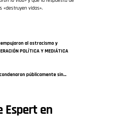
naron la vida»
y que la respuesta de
s «destruyen vidas».
 empujaron al ostracismo y
 OPERACIÓN POLÍTICA Y MEDIÁTICA
 condenaron públicamente sin…
e Espert en