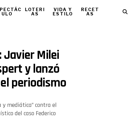
PECTÁC
LOTERI
VIDA Y
RECET
ULO
AS
ESTILO
AS
 Javier Milei
spert y lanzó
el periodismo
a y mediática” contra el
stico del caso Federico