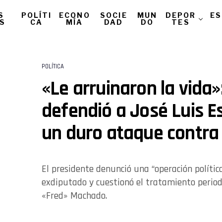
S
POLÍTI
ECONO
SOCIE
MUN
DEPOR
ES
AS
CA
MÍA
DAD
DO
TES
POLÍTICA
«Le arruinaron la vida»:
defendió a José Luis E
un duro ataque contra 
El presidente denunció una “operación polític
exdiputado y cuestionó el tratamiento periodí
«Fred» Machado.