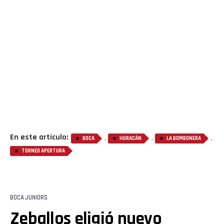
Flipboard
Reddit
Pinterest
Whatsapp
En este artículo:
,
,
,
BOCA
HURACÁN
LA BOMBONERA
TORNEO APERTURA
Email
BOCA JUNIORS
Zeballos eligió nuevo