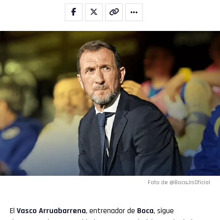
Foto de @BocaJrsOficial
El
Vasco Arruabarrena
, entrenador de
Boca
, sigue