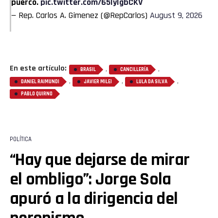
puerco.
pic.twitter.com/65IyIgbCKV
— Rep. Carlos A. Gimenez (@RepCarlos)
August 9, 2026
En este artículo:
,
,
BRASIL
CANCILLERÍA
,
,
,
DANIEL RAIMUNDI
JAVIER MILEI
LULA DA SILVA
PABLO QUIRNO
POLÍTICA
“Hay que dejarse de mirar
el ombligo”: Jorge Sola
apuró a la dirigencia del