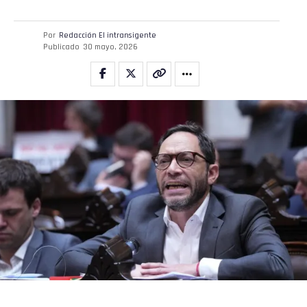
Por
Redacción El intransigente
Publicado
30 mayo, 2026
Flipboard
Reddit
Pinterest
Whatsapp