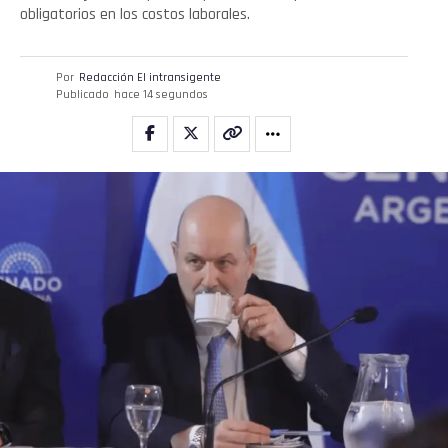
obligatorios en los costos laborales.
Por
Redacción El intransigente
Publicado
hace 14 segundos
Flipboard
Reddit
Pinterest
Whatsapp
Email