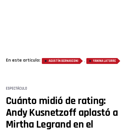
En este artículo:
,
AGUSTÍN BERNASCONI
YANINA LATORRE
Flipboard
Reddit
ESPECTÁCULO
Pinterest
Cuánto midió de rating:
Andy Kusnetzoff aplastó a
Whatsapp
Mirtha Legrand en el
Email