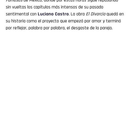
Famosos
de México, donde por estas horas sigue repasando
sin vueltas los capítulos más intensos de su pasado
sentimental con
Luciano
Castro
. La obra
El Divorcio
quedó en
su historia como el proyecto que empezó por amor y terminó
por reflejar, palabra por palabra, el desgaste de la pareja.