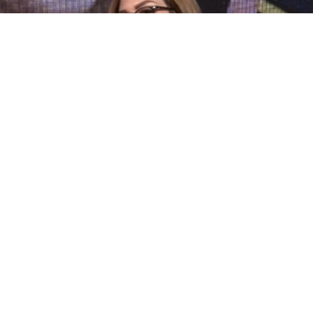
Esta semana, uno de los escándalos más importantes fue el
que protagonizó
Facundo Moyano
con su novia,
Candela