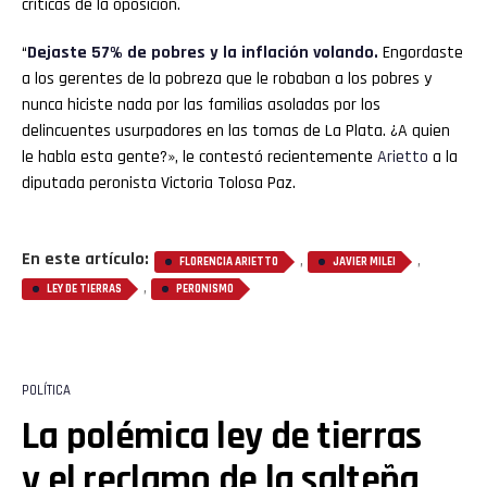
críticas de la oposición.
“
Dejaste 57% de pobres y la inflación volando.
Engordaste
a los gerentes de la pobreza que le robaban a los pobres y
nunca hiciste nada por las familias asoladas por los
delincuentes usurpadores en las tomas de La Plata. ¿A quien
le habla esta gente?», le contestó recientemente
Arietto
a la
diputada peronista Victoria Tolosa Paz.
En este artículo:
,
,
FLORENCIA ARIETTO
JAVIER MILEI
,
LEY DE TIERRAS
PERONISMO
POLÍTICA
La polémica ley de tierras
y el reclamo de la salteña