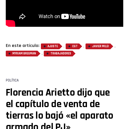
En este artículo:
,
,
,
AJUSTE
CGT
JAVIER MILEI
,
MYRIAM BREGMAN
TRABAJADORES
POLÍTICA
Florencia Arietto dijo que
el capítulo de venta de
tierras lo bajó «el aparato
armado del PJ»