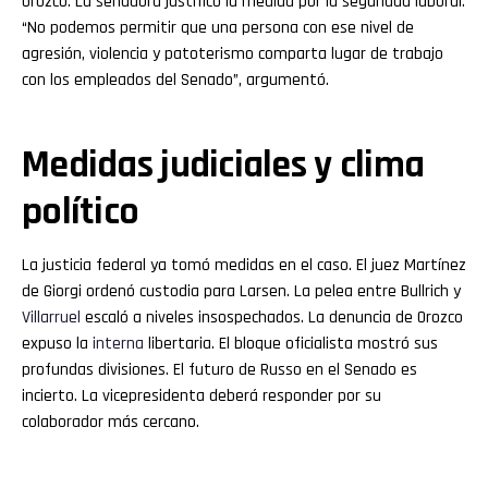
Orozco. La senadora justificó la medida por la seguridad laboral.
“No podemos permitir que una persona con ese nivel de
agresión, violencia y patoterismo comparta lugar de trabajo
con los empleados del Senado”, argumentó.
Medidas judiciales y clima
político
La justicia federal ya tomó medidas en el caso. El juez Martínez
de Giorgi ordenó custodia para Larsen. La pelea entre Bullrich y
Villarruel
escaló a niveles insospechados. La denuncia de Orozco
expuso la
interna
libertaria. El bloque oficialista mostró sus
profundas divisiones. El futuro de Russo en el Senado es
incierto. La vicepresidenta deberá responder por su
colaborador más cercano.