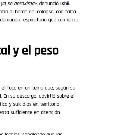
o ya se aproxima»
, denunció
Ishii
.
tra al borde del colapso, con falta
a demanda respiratoria que comienza
al y el peso
 el foco en un tema que, según su
l. En su descargo, advirtió sobre el
o y suicidios en territorio
sta suficiente en atención
os locales, señalando que las