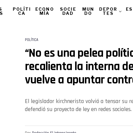
S
POLÍTI
ECONO
SOCIE
MUN
DEPOR
ES
AS
CA
MÍA
DAD
DO
TES
POLÍTICA
“No es una pelea polític
recalienta la interna d
vuelve a apuntar contra
El legislador kirchnerista volvió a tensar su 
defendió su proyecto de ley en redes sociales.
Por
Redacción El intransigente