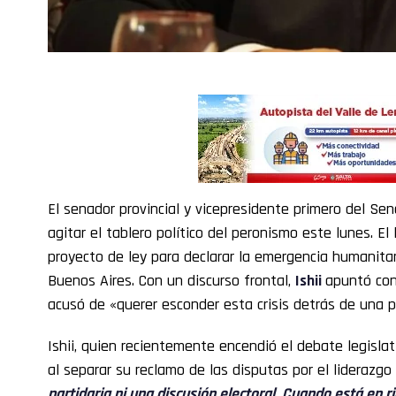
El senador provincial y vicepresidente primero del S
agitar el tablero político del peronismo este lunes. El
proyecto de ley para declarar la emergencia humanitari
Buenos Aires. Con un discurso frontal,
Ishii
apuntó con
acusó de «querer esconder esta crisis detrás de una pe
Ishii, quien recientemente encendió el debate legisla
al separar su reclamo de las disputas por el liderazgo
partidaria ni una discusión electoral. Cuando está en rie