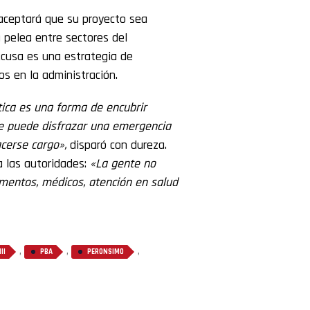
 aceptará que su proyecto sea
 pelea entre sectores del
excusa es una estrategia de
os en la administración.
tica es una forma de encubrir
 se puede disfrazar una emergencia
cerse cargo»,
disparó con dureza.
 las autoridades:
«La gente no
amentos, médicos, atención en salud
,
,
,
II
PBA
PERONSIMO