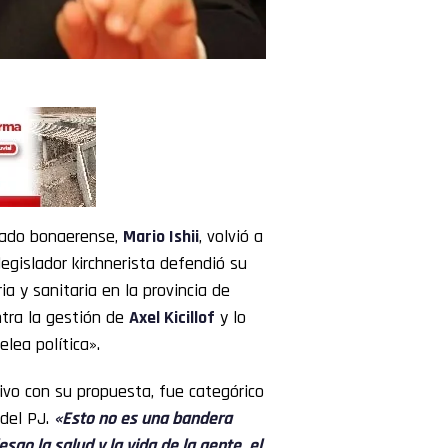
enado bonaerense,
Mario Ishii
, volvió a
 legislador kirchnerista defendió su
a y sanitaria en la provincia de
tra la gestión de
Axel Kicillof
y lo
lea política».
tivo con su propuesta, fue categórico
 del PJ.
«Esto no es una bandera
sgo la salud y la vida de la gente, el