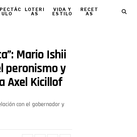
PECTÁC
LOTERI
VIDA Y
RECET
ULO
AS
ESTILO
AS
a”: Mario Ishii
el peronismo y
 Axel Kicillof
relación con el gobernador y