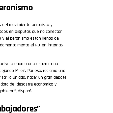
peronismo
s del movimiento peronista y
rados en disputas que no conectan
o y el peronismo están llenos de
undamentalmente el PJ, en internas
vuelva a enamorar o esperar una
ejando Milei”. Por eso, reclamó una
rizar la unidad, hacer un gran debate
radora del desastre económico y
bierna”, disparó.
abajadores”