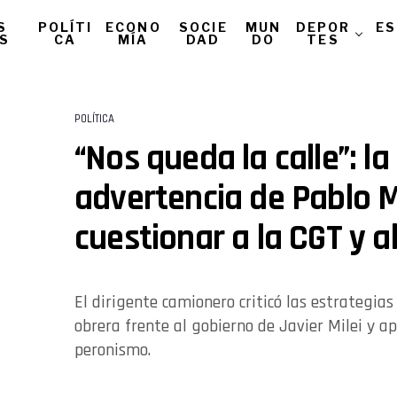
S
POLÍTI
ECONO
SOCIE
MUN
DEPOR
ES
AS
CA
MÍA
DAD
DO
TES
POLÍTICA
“Nos queda la calle”: l
advertencia de Pablo 
cuestionar a la CGT y a
El dirigente camionero criticó las estrategia
obrera frente al gobierno de Javier Milei y a
peronismo.