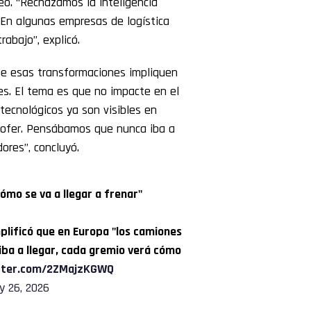
eo. “Rechazamos la inteligencia
. En algunas empresas de logística
abajo”, explicó.
ue esas transformaciones impliquen
es. El tema es que no impacte en el
 tecnológicos ya son visibles en
chofer. Pensábamos que nunca iba a
ores”, concluyó.
cómo se va a llegar a frenar"
plificó que en Europa "los camiones
iba a llegar, cada gremio verá cómo
itter.com/2ZMajzKGWQ
 26, 2026