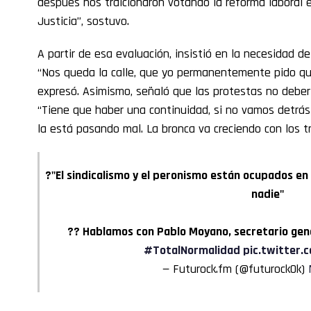
después nos traicionaron votando la reforma laboral 
Justicia”, sostuvo.
A partir de esa evaluación, insistió en la necesidad de 
“Nos queda la calle, que yo permanentemente pido que
expresó. Asimismo, señaló que las protestas no deberí
“Tiene que haber una continuidad, si no vamos detrás
la está pasando mal. La bronca va creciendo con los tr
?"El sindicalismo y el peronismo están ocupados en 
nadie"
?? Hablamos con Pablo Moyano, secretario gen
#TotalNormalidad
pic.twitter
— Futurock.fm (@futurockOk)