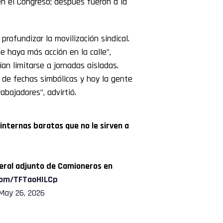
en el Congreso; después fueron a la
profundizar la movilización sindical.
 haya más acción en la calle”,
an limitarse a jornadas aisladas.
 de fechas simbólicas y hoy la gente
abajadores”, advirtió.
internas baratas que no le sirven a
eral adjunto de Camioneros en
.com/TFTaoHILCp
May 26, 2026