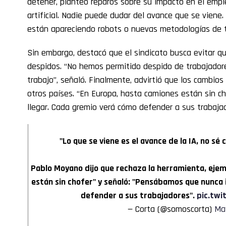
detener, planteó reparos sobre su impacto en el empl
artificial. Nadie puede dudar del avance que se viene
están apareciendo robots o nuevas metodologías de tr
Sin embargo, destacó que el sindicato busca evitar q
despidos. “No hemos permitido despido de trabajador
trabajo”, señaló. Finalmente, advirtió que los cambios
otros países. “En Europa, hasta camiones están sin 
llegar. Cada gremio verá cómo defender a sus trabajad
"Lo que se viene es el avance de la IA, no sé 
Pablo Moyano dijo que rechaza la herramienta, ejem
están sin chofer" y señaló: "Pensábamos que nunca 
defender a sus trabajadores".
pic.tw
— Corta (@somoscorta)
May