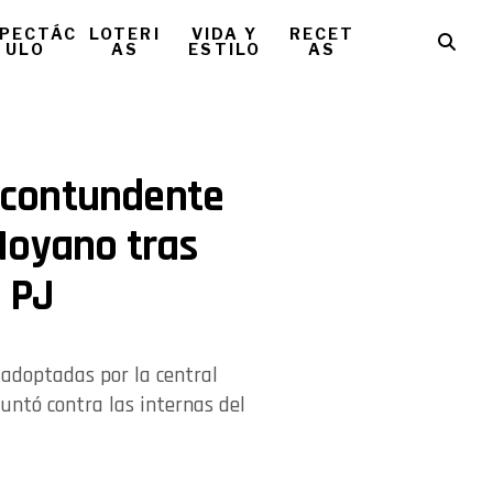
PECTÁC
LOTERI
VIDA Y
RECET
ULO
AS
ESTILO
AS
a contundente
Moyano tras
l PJ
s adoptadas por la central
puntó contra las internas del