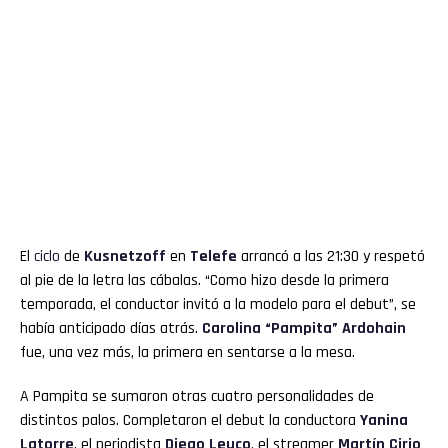
El
ciclo
de
Kusnetzoff
en
Telefe
arrancó a las 21:30 y respetó
al pie de la letra las cábalas. “Como hizo desde la primera
temporada, el conductor invitó a la modelo para el debut”, se
había anticipado días atrás.
Carolina “Pampita” Ardohain
fue, una vez más, la primera en sentarse a la mesa.
A Pampita se sumaron otras cuatro personalidades de
distintos palos. Completaron el debut la conductora
Yanina
Latorre
, el periodista
Diego Leuco
, el streamer
Martín Cirio