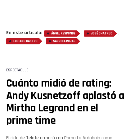
En este artículo:
,
,
ÁNGEL RESPONDE
JOSÉ CHATRUC
,
LUCIANO CASTRO
SABRINA ROJAS
Flipboard
Reddit
ESPECTÁCULO
Pinterest
Cuánto midió de rating:
Andy Kusnetzoff aplastó a
Whatsapp
Mirtha Legrand en el
Email
prime time
El ciclo de Telefe arrancó con Pampita Ardohain como