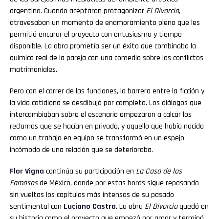
argentino. Cuando aceptaron protagonizar
El Divorcio
,
atravesaban un momento de enamoramiento pleno que les
permitió encarar el proyecto con entusiasmo y tiempo
disponible. La obra prometía ser un éxito que combinaba la
química real de la pareja con una comedia sobre los conflictos
matrimoniales.
Pero con el correr de las funciones, la barrera entre la ficción y
la vida cotidiana se desdibujó por completo. Los diálogos que
intercambiaban sobre el escenario empezaron a calcar los
reclamos que se hacían en privado, y aquello que había nacido
como un trabajo en equipo se transformó en un espejo
incómodo de una relación que se deterioraba.
Flor
Vigna
continúa su participación en
La Casa de los
Famosos
de México, donde por estas horas sigue repasando
sin vueltas los capítulos más intensos de su pasado
sentimental con
Luciano
Castro
. La obra
El Divorcio
quedó en
su historia como el proyecto que empezó por amor y terminó