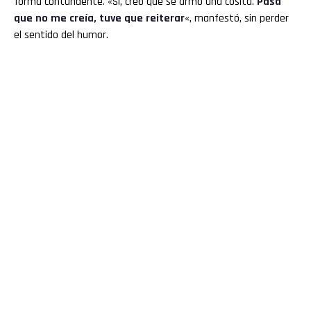
forma contundente. «Sí, creo que se armó una cosita.
Pasa
que no me creía, tuve que reiterar
«, manfestó, sin perder
el sentido del humor.