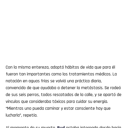
Con la misma entereza, adoptó hábitos de vida que para él
fueron tan importantes como los tratamientos médicos. La
natación en aguas frías se volvió una práctica diaria,
convencido de que ayudaba a detener la metástasis. Se rodeó
de sus seis perros, todos rescatados de la calle, y se apartó de
vínculos que consideraba tóxicos para cuidar su energía.
“Mientras uno pueda caminar y estar consciente hay que
lucharla”, repetía.
Al momento de su muerte,
Rud
estaba internado desde hacía