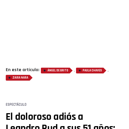
En este artículo:
,
,
ÁNGEL DE BRITO
PAULA CHAVES
ZAIRA NARA
ESPECTÁCULO
El doloroso adiós a
Leandro Rud a sus 51 años: