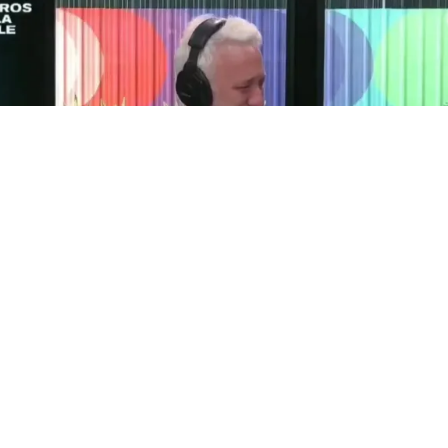
Andy Kusnetzoff
(BUENOS AIRES).- «Si van a pagar 10 mil dólares por ir a un
programa, prefiero estar como invitado que como conductor.
Esto lo desmiento. No sé lo que dijo, pero no es así». La frase
es de
Andy Kusnetzoff
y sepultó en seco la versión que
durante días sobrevoló el regreso de
PH, Podemos Hablar
a