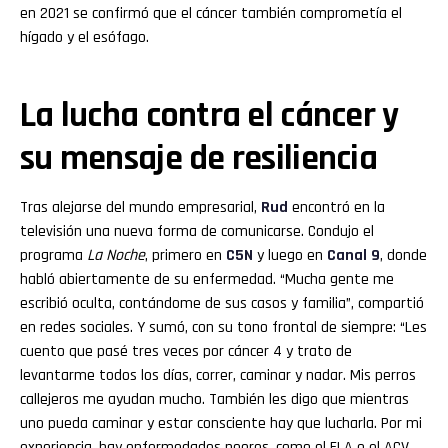
en 2021 se confirmó que el cáncer también comprometía el
hígado y el esófago.
La lucha contra el cáncer y
su mensaje de resiliencia
Tras alejarse del mundo empresarial,
Rud
encontró en la
televisión una nueva forma de comunicarse. Condujo el
programa
La Noche
, primero en
C5N
y luego en
Canal 9
, donde
habló abiertamente de su enfermedad. “Mucha gente me
escribió oculta, contándome de sus casos y familia”, compartió
en redes sociales. Y sumó, con su tono frontal de siempre: “Les
cuento que pasé tres veces por cáncer 4 y trato de
levantarme todos los días, correr, caminar y nadar. Mis perros
callejeros me ayudan mucho. También les digo que mientras
uno pueda caminar y estar consciente hay que lucharla. Por mi
experiencia, hay enfermedades peores, como el ELA o el ACV,