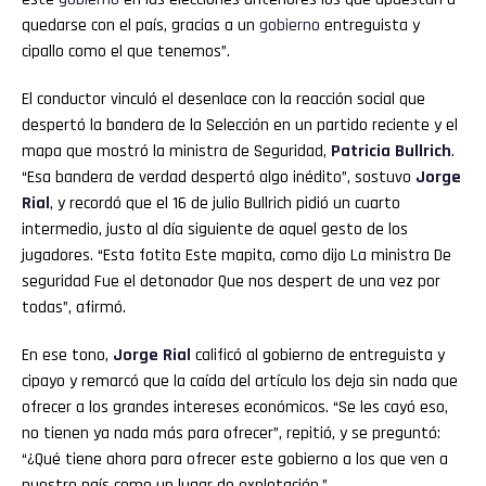
quedarse con el país, gracias a un
gobierno
entreguista y
cipallo como el que tenemos”.
El conductor vinculó el desenlace con la reacción social que
despertó la bandera de la Selección en un partido reciente y el
mapa que mostró la ministra de Seguridad,
Patricia Bullrich
.
“Esa bandera de verdad despertó algo inédito”, sostuvo
Jorge
Rial
, y recordó que el 16 de julio Bullrich pidió un cuarto
intermedio, justo al día siguiente de aquel gesto de los
jugadores. “Esta fotito Este mapita, como dijo La ministra De
seguridad Fue el detonador Que nos despert de una vez por
todas”, afirmó.
En ese tono,
Jorge Rial
calificó al gobierno de entreguista y
cipayo y remarcó que la caída del artículo los deja sin nada que
ofrecer a los grandes intereses económicos. “Se les cayó eso,
no tienen ya nada más para ofrecer”, repitió, y se preguntó:
“¿Qué tiene ahora para ofrecer este gobierno a los que ven a
nuestro país como un lugar de explotación.”.