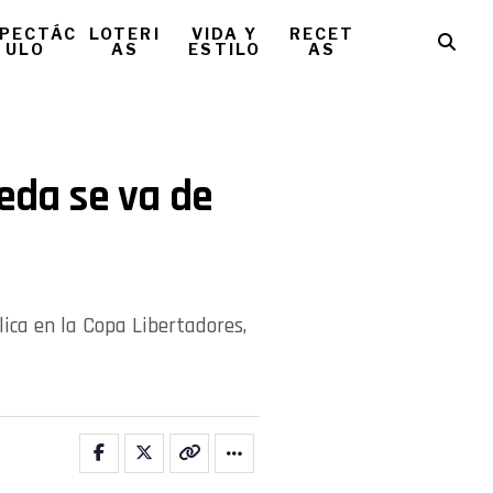
PECTÁC
LOTERI
VIDA Y
RECET
ULO
AS
ESTILO
AS
beda se va de
ica en la Copa Libertadores,