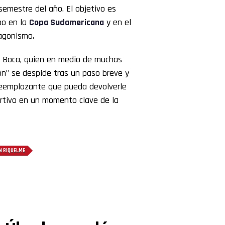
semestre del año. El objetivo es
po en la
Copa Sudamericana
y en el
agonismo.
en Boca, quien en medio de muchas
fón” se despide tras un paso breve y
n reemplazante que pueda devolverle
ortivo en un momento clave de la
 RIQUELME