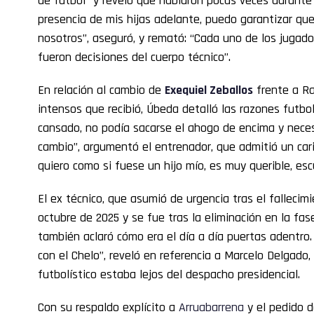
de fútbol” y reveló que hablaron pocas veces durante t
presencia de mis hijas adelante, puedo garantizar qu
nosotros”, aseguró, y remató: “Cada uno de los jugad
fueron decisiones del cuerpo técnico”.
En relación al cambio de
Exequiel Zeballos
frente a Ra
intensos que recibió, Úbeda detalló las razones futbo
cansado, no podía sacarse el ahogo de encima y neces
cambio”, argumentó el entrenador, que admitió un cari
quiero como si fuese un hijo mío, es muy querible, esc
El ex técnico, que asumió de urgencia tras el falleci
octubre de 2025 y se fue tras la eliminación en la fas
también aclaró cómo era el día a día puertas adentro.
con el Chelo”, reveló en referencia a Marcelo Delgado,
futbolístico estaba lejos del despacho presidencial.
Con su respaldo explícito a
Arruabarrena
y el pedido d