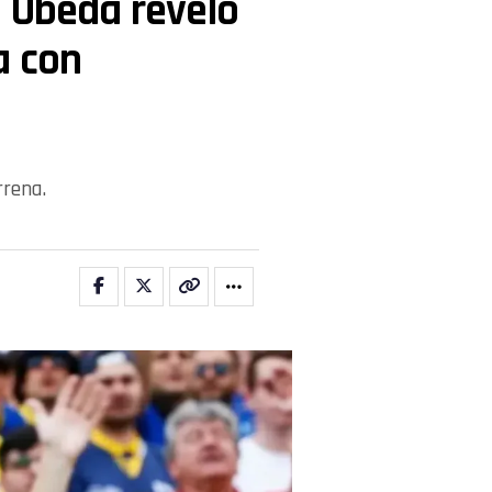
: Úbeda reveló
a con
rrena.