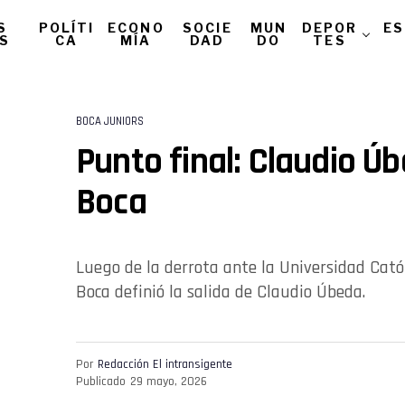
S
POLÍTI
ECONO
SOCIE
MUN
DEPOR
ES
AS
CA
MÍA
DAD
DO
TES
BOCA JUNIORS
Punto final: Claudio Ú
Boca
Luego de la derrota ante la Universidad Catól
Boca definió la salida de Claudio Úbeda.
Por
Redacción El intransigente
Publicado
29 mayo, 2026