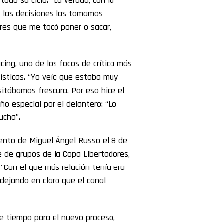
odo su ciclo. “La verdad, con la
e las decisiones las tomamos
ores que me tocó poner o sacar,
cing, uno de los focos de crítica más
lísticas. “Yo veía que estaba muy
itábamos frescura. Por eso hice el
ño especial por el delantero: “Lo
ucha”.
miento de Miguel Ángel Russo el 8 de
e de grupos de la Copa Libertadores,
 “Con el que más relación tenía era
 dejando en claro que el canal
e tiempo para el nuevo proceso,