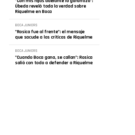
"Con mis hijas adelante lo garantizo":
Úbeda reveló toda la verdad sobre
Riquelme en Boca
BOCA JUNIORS
"Rosica fue al frente": el mensaje
que sacude a los críticos de Riquelme
BOCA JUNIORS
"Cuando Boca gana, se callan": Rosica
salió con todo a defender a Riquelme