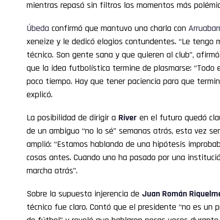
mientras repasó sin filtros los momentos más polémic
Úbeda
confirmó que mantuvo una charla con
Arruabar
xeneize y le dedicó elogios contundentes. “Le tengo 
técnico. Son gente sana y que quieren al club”, afirmó
que la idea futbolística termine de plasmarse: “Todo 
poco tiempo. Hay que tener paciencia para que termine
explicó.
La posibilidad de dirigir a
River
en el futuro quedó cl
de un ambiguo “no lo sé” semanas atrás, esta vez sent
amplió: “Estamos hablando de una hipótesis improbab
cosas antes. Cuando uno ha pasado por una instituc
marcha atrás”.
Sobre la supuesta injerencia de
Juan Román
Riquelm
técnico fue claro. Contó que el presidente “no es un 