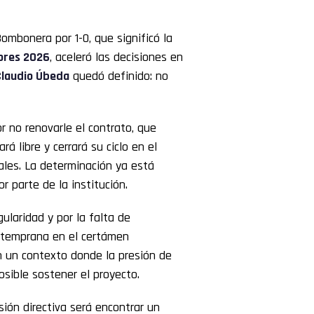
ombonera por 1-0, que significó la
ores 2026
, aceleró las decisiones en
Claudio Úbeda
quedó definido: no
or no renovarle el contrato, que
á libre y cerrará su ciclo en el
ales. La determinación ya está
 parte de la institución.
ularidad y por la falta de
n temprana en el certámen
n un contexto donde la presión de
posible sostener el proyecto.
sión directiva será encontrar un