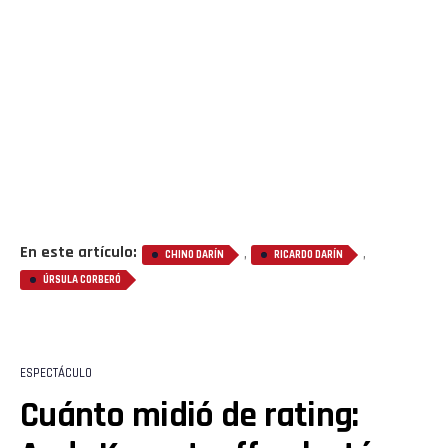
En este artículo:
,
,
CHINO DARÍN
RICARDO DARÍN
ÚRSULA CORBERÓ
Flipboard
Reddit
ESPECTÁCULO
Pinterest
Cuánto midió de rating: