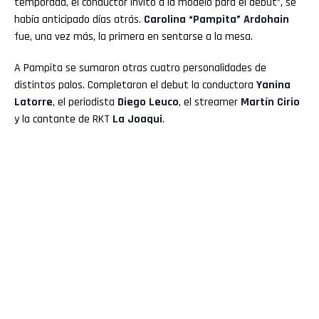
temporada, el conductor invitó a la modelo para el debut”, se
había anticipado días atrás.
Carolina “Pampita” Ardohain
fue, una vez más, la primera en sentarse a la mesa.
A Pampita se sumaron otras cuatro personalidades de
distintos palos. Completaron el debut la conductora
Yanina
Latorre
, el periodista
Diego Leuco
, el streamer
Martín Cirio
y la cantante de RKT
La Joaqui
.