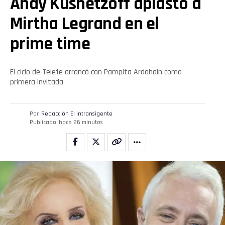
Andy Kusnetzoff aplastó a
Whatsapp
Mirtha Legrand en el
Email
prime time
El ciclo de Telefe arrancó con Pampita Ardohain como
primera invitada
Por
Redacción El intransigente
Publicado
hace 26 minutos