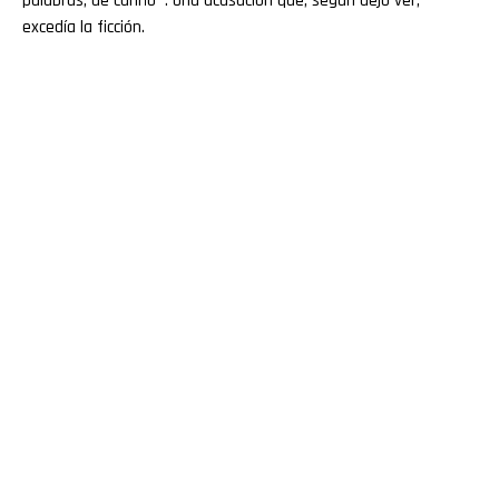
palabras, de cariño’”. Una acusación que, según dejó ver,
excedía la ficción.