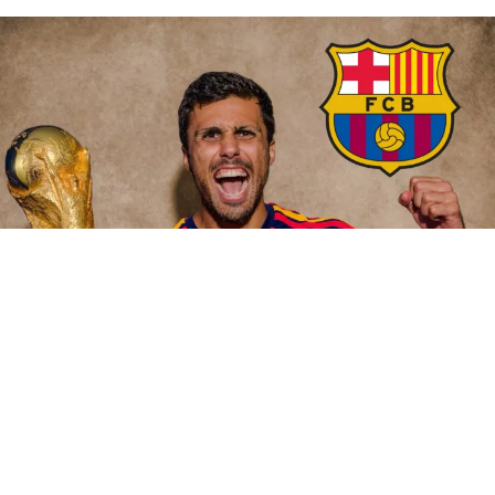
Rodri
(
BUENOS
AIRES
).- «
Flick
llama a
Rodri
para convencerle de
que fiche por el Barça
. Ha mantenido una conversación
telefónica en las últimas horas con el centrocampista del
Manchester City para trasladar el interés», publicó el diario
Sport en una información firmada por Carlos Monfort, con lo