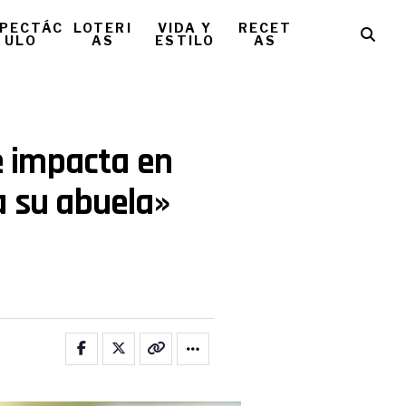
PECTÁC
LOTERI
VIDA Y
RECET
ULO
AS
ESTILO
AS
 e impacta en
a su abuela»