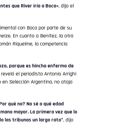
ntes que River iría a Boca»
, dijo el
timental con Boca por parte de su
eneize. En cuanto a Benítez, la otra
Román Riquelme, la competencia
enzo, porque es hincha enfermo de
, reveló el periodista Antonio Arrighi
 en Selección Argentina, no ataja
Por qué no? No sé a qué edad
ermano mayor. La primera vez que lo
o las tribunas un largo rato”
, dijo