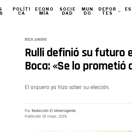
S
POLÍTI
ECONO
SOCIE
MUN
DEPOR
ES
AS
CA
MÍA
DAD
DO
TES
BOCA JUNIORS
Rulli definió su futuro
Boca: «Se lo prometió 
El arquero ya hizo saber su elección.
Por
Redacción El intransigente
Publicado
18 mayo, 2026