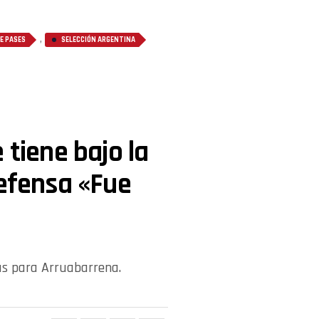
,
E PASES
SELECCIÓN ARGENTINA
 tiene bajo la
defensa «Fue
as para Arruabarrena.