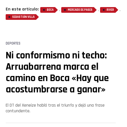
En este artículo:
,
,
,
BOCA
MERCADO DE PASES
RIVER
SEBASTIÁN VILLA
DEPORTES
Ni conformismo ni techo:
Arruabarrena marca el
camino en Boca «Hay que
acostumbrarse a ganar»
El DT del Xeneize habló tras el triunfo y dejó una frase
contundente.