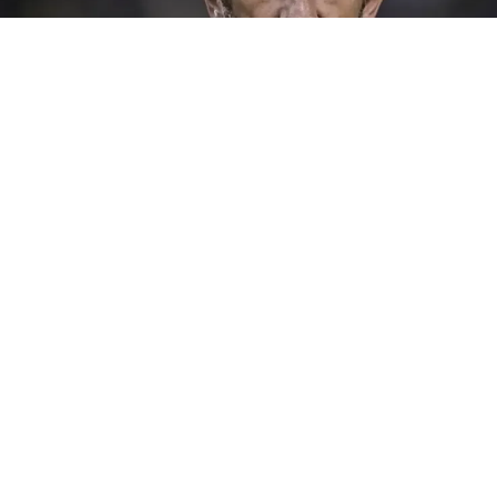
Arruabarrena
(BUENOS AIRES).- “El mercado es difícil por un montón de
cuestiones, estoy en contacto con el Presidente y él sabe lo
que necesitamos”, expresó
Rodolfo
Arruabarrena
tras la
victoria de
Boca
Juniors
ante Estudiantes. El entrenador
analizó las negociaciones en curso, respaldó a los pibes de las
inferiores y fue contundente: un solo triunfo no alcanza.