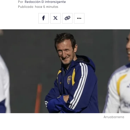
Por
Redacción El intransigente
Publicado
hace 6 minutos
Arruabarrena