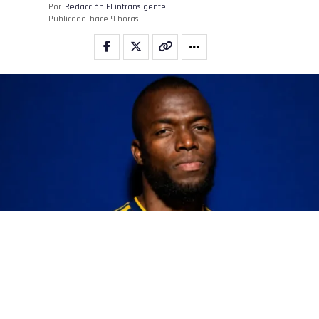
Por
Redacción El intransigente
Publicado
hace 9 horas
Enner Valencia
(BUENOS AIRES).-
Boca
confirmó a
Enner Valencia
como su