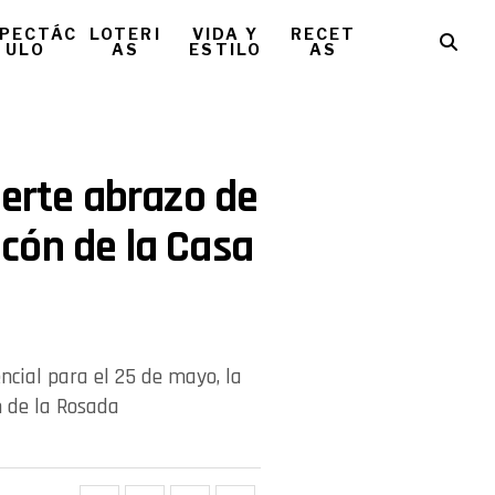
PECTÁC
LOTERI
VIDA Y
RECET
ULO
AS
ESTILO
AS
uerte abrazo de
alcón de la Casa
ncial para el 25 de mayo, la
n de la Rosada