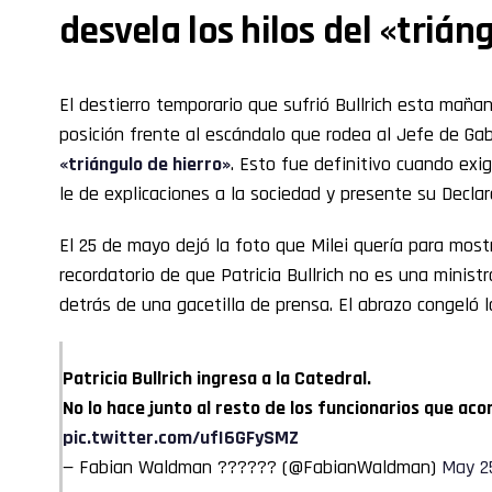
desvela los hilos del «trián
El destierro temporario que sufrió Bullrich esta maña
posición frente al escándalo que rodea al Jefe de Ga
«triángulo de hierro»
. Esto fue definitivo cuando ex
le de explicaciones a la sociedad y presente su Declar
El 25 de mayo dejó la foto que Milei quería para most
recordatorio de que Patricia Bullrich no es una minist
detrás de una gacetilla de prensa. El abrazo congeló l
Patricia Bullrich ingresa a la Catedral.
No lo hace junto al resto de los funcionarios que ac
pic.twitter.com/ufI6GFySMZ
— Fabian Waldman ?????? (@FabianWaldman)
May 2