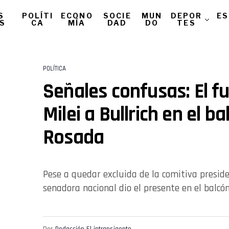
S
POLÍTI
ECONO
SOCIE
MUN
DEPOR
ES
AS
CA
MÍA
DAD
DO
TES
POLÍTICA
Señales confusas: El f
Milei a Bullrich en el b
Rosada
Pese a quedar excluida de la comitiva preside
senadora nacional dio el presente en el balcó
Por
Redacción El intransigente