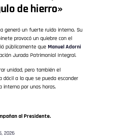
gulo de hierro»
na generó un fuerte ruido interno. Su
binete provocó un quiebre con el
igió públicamente que
Manuel Adorni
ación Jurada Patrimonial Integral.
rar unidad, pero también el
ra dócil a la que se pueda esconder
a interna por unas horas.
ompañan al Presidente.
5, 2026