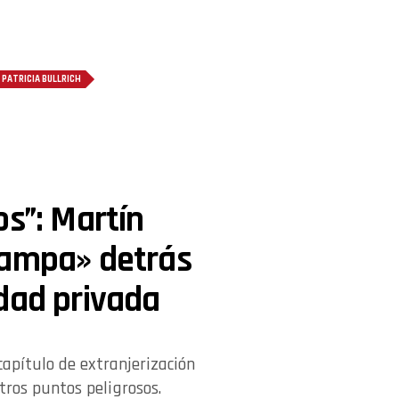
PATRICIA BULLRICH
os”: Martín
rampa» detrás
dad privada
 capítulo de extranjerización
tros puntos peligrosos.