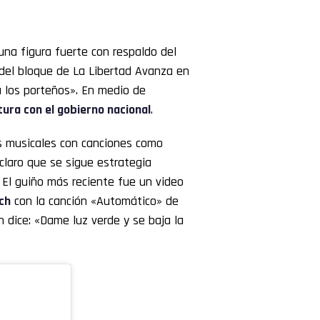
una figura fuerte con respaldo del
 del bloque de La Libertad Avanza en
 los porteños». En medio de
tura con el gobierno nacional
.
os musicales con canciones como
laro que se sigue estrategia
 El guiño más reciente fue un video
ch
con la canción «Automático» de
n dice: «Dame luz verde y se baja la