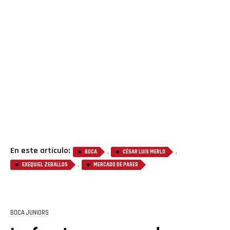
Flipboard
En este artículo:
,
,
BOCA
CÉSAR LUIS MERLO
Reddit
,
EXEQUIEL ZEBALLOS
MERCADO DE PASES
Pinterest
Whatsapp
BOCA JUNIORS