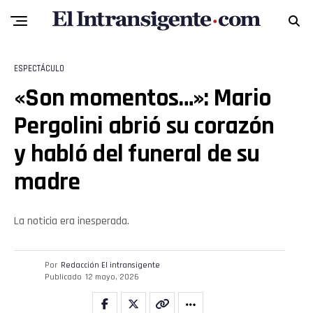
Flipboard
ESPECTÁCULO
Reddit
«Son momentos…»: Mario
Pinterest
Pergolini abrió su corazón
y habló del funeral de su
Whatsapp
madre
Email
La noticia era inesperada.
Por
Redacción El intransigente
Publicado
12 mayo, 2026