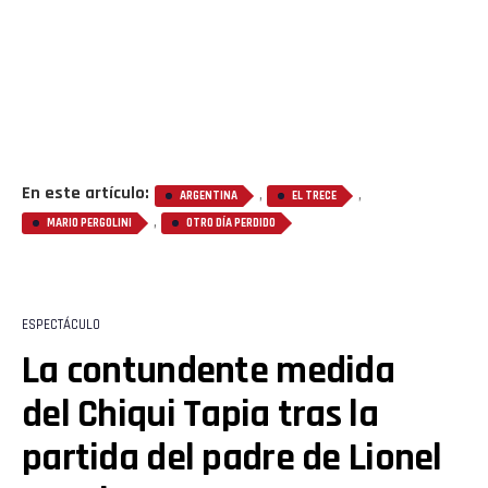
En este artículo:
,
,
ARGENTINA
EL TRECE
,
MARIO PERGOLINI
OTRO DÍA PERDIDO
Flipboard
Reddit
ESPECTÁCULO
Pinterest
La contundente medida
del Chiqui Tapia tras la
Whatsapp
partida del padre de Lionel
Email