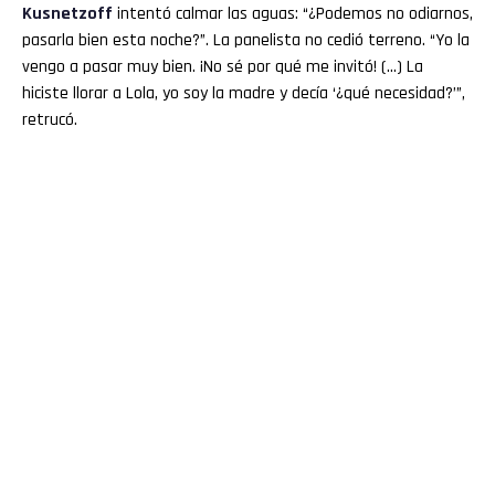
Kusnetzoff
intentó calmar las aguas: “¿Podemos no odiarnos,
pasarla bien esta noche?”. La panelista no cedió terreno. “Yo la
vengo a pasar muy bien. ¡No sé por qué me invitó! (…) La
hiciste llorar a Lola, yo soy la madre y decía ‘¿qué necesidad?’”,
retrucó.