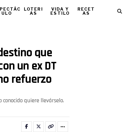
PECTÁC
LOTERI
VIDA Y
RECET
ULO
AS
ESTILO
AS
 destino que
con un ex DT
mo refuerzo
o conocido quiere llevárselo.