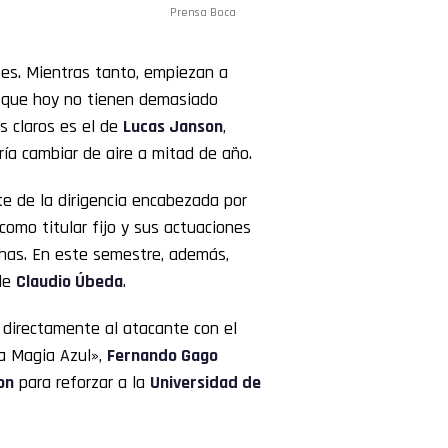
Prensa Boca
es. Mientras tanto, empiezan a
s que hoy no tienen demasiado
s claros es el de
Lucas Janson
,
ía cambiar de aire a mitad de año.
te de la dirigencia encabezada por
como titular fijo y sus actuaciones
chas. En este semestre, además,
 de
Claudio Úbeda
.
 directamente al atacante con el
La Magia Azul»,
Fernando Gago
on
para reforzar a la
Universidad de