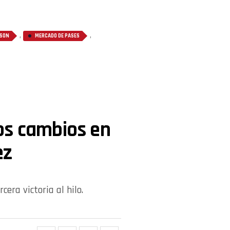
,
,
NSON
MERCADO DE PASES
os cambios en
ez
cera victoria al hilo.