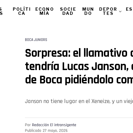
S
POLÍTI
ECONO
SOCIE
MUN
DEPOR
ES
AS
CA
MÍA
DAD
DO
TES
BOCA JUNIORS
Sorpresa: el llamativo
tendría Lucas Janson, 
de Boca pidiéndolo co
Janson no tiene lugar en el Xeneize, y un viej
Por
Redacción El intransigente
Publicado
27 mayo, 2026