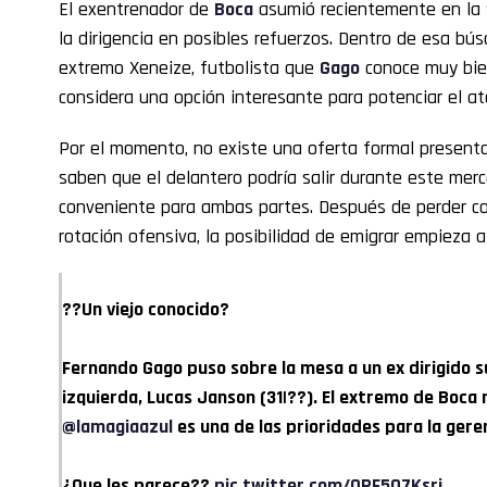
El exentrenador de
Boca
asumió recientemente en la “
la dirigencia en posibles refuerzos. Dentro de esa bú
extremo Xeneize, futbolista que
Gago
conoce muy bien
considera una opción interesante para potenciar el at
Por el momento, no existe una oferta formal presen
saben que el delantero podría salir durante este mer
conveniente para ambas partes. Después de perder co
rotación ofensiva, la posibilidad de emigrar empieza 
??Un viejo conocido?
Fernando Gago puso sobre la mesa a un ex dirigido s
izquierda, Lucas Janson (31|??). El extremo de Boca 
@lamagiaazul
es una de las prioridades para la gere
¿Que les parece??
pic.twitter.com/QPF5O7Ksri