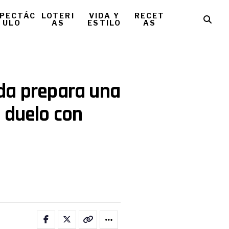
PECTÁC
LOTERI
VIDA Y
RECET
ULO
AS
ESTILO
AS
da prepara una
 duelo con