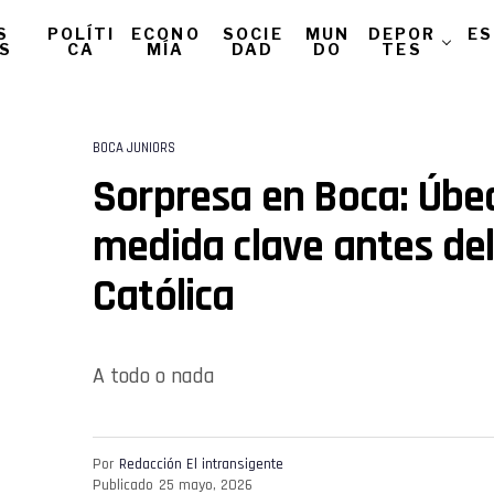
S
POLÍTI
ECONO
SOCIE
MUN
DEPOR
ES
AS
CA
MÍA
DAD
DO
TES
BOCA JUNIORS
Sorpresa en Boca: Úbe
medida clave antes del
Católica
A todo o nada
Por
Redacción El intransigente
Publicado
25 mayo, 2026