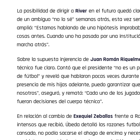
La posibilidad de dirigir a
River
en el futuro quedó cl
de un ambiguo “no lo sé” semanas atrás, esta vez sent
amplió: “Estamos hablando de una hipótesis improbab
cosas antes. Cuando uno ha pasado por una instituc
marcha atrás”.
Sobre la supuesta injerencia de
Juan Román
Riquelm
técnico fue claro. Contó que el presidente “no es un 
de fútbol” y reveló que hablaron pocas veces durante t
presencia de mis hijas adelante, puedo garantizar qu
nosotros”, aseguró, y remató: “Cada uno de los jugad
fueron decisiones del cuerpo técnico”.
En relación al cambio de
Exequiel Zeballos
frente a Ra
intensos que recibió, Úbeda detalló las razones futbo
cansado, no podía sacarse el ahogo de encima y neces