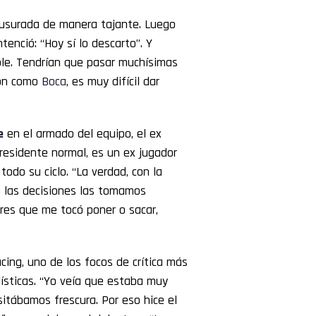
ausurada de manera tajante. Luego
enció: “Hoy sí lo descarto”. Y
le. Tendrían que pasar muchísimas
ión como
Boca
, es muy difícil dar
e
en el armado del equipo, el ex
presidente normal, es un ex jugador
odo su ciclo. “La verdad, con la
e las decisiones las tomamos
ores que me tocó poner o sacar,
cing, uno de los focos de crítica más
lísticas. “Yo veía que estaba muy
itábamos frescura. Por eso hice el