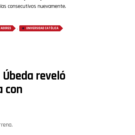
días consecutivos nuevamente.
,
TADORES
UNIVERSIDAD CATÓLICA
: Úbeda reveló
a con
rrena.