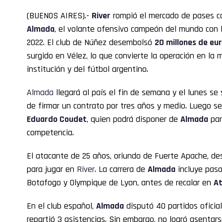
(BUENOS AIRES).-
River
rompió el mercado de pases c
Almada
, el volante ofensivo campeón del mundo con 
2022. El club de Núñez desembolsó
20 millones de eu
surgido en Vélez, lo que convierte la operación en la m
institución y del fútbol argentino.
Almada
llegará al país el fin de semana y el lunes se
de firmar un contrato por tres años y medio. Luego se
Eduardo Coudet
, quien podrá disponer de
Almada
par
competencia.
El atacante de 25 años, oriundo de Fuerte Apache, d
para jugar en
River
. La carrera de
Almada
incluye paso
Botafogo y Olympique de Lyon, antes de recalar en
At
En el club español,
Almada
disputó 40 partidos oficia
repartió 3 asistencias. Sin embargo, no logró asentars