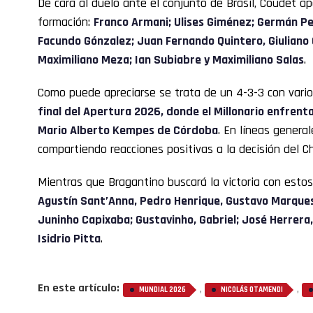
De cara al duelo ante el conjunto de Brasil, Coudet ap
formación:
Franco Armani; Ulises Giménez; Germán Pez
Facundo Gónzalez; Juan Fernando Quintero, Giuliano G
Maximiliano Meza; Ian Subiabre y Maximiliano Salas
.
Como puede apreciarse se trata de un 4-3-3 con vari
final del Apertura 2026, donde el Millonario enfrent
Mario Alberto Kempes de Córdoba
. En líneas genera
compartiendo reacciones positivas a la decisión del C
Mientras que Bragantino buscará la victoria con esto
Agustín Sant’Anna, Pedro Henrique, Gustavo Marque
Juninho Capixaba; Gustavinho, Gabriel; José Herrera
Isidrio Pitta
.
En este artículo:
,
,
MUNDIAL 2026
NICOLÁS OTAMENDI