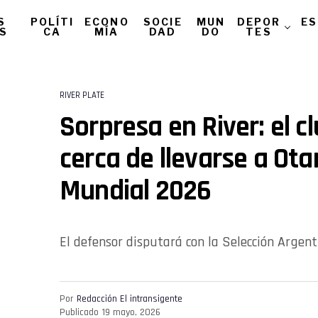
S
POLÍTI
ECONO
SOCIE
MUN
DEPOR
ES
AS
CA
MÍA
DAD
DO
TES
RIVER PLATE
Sorpresa en River: el c
cerca de llevarse a Ota
Mundial 2026
El defensor disputará con la Selección Argenti
Por
Redacción El intransigente
Publicado
19 mayo, 2026