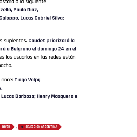
ostará a la siguiente
ella, Paulo Díaz,
aloppo, Lucas Gabriel Silva;
os suplentes.
Coudet priorizará la
ará a Belgrano el domingo 24 en el
les los usuarios en las redes están
hacho.
s once:
Tiago Volpi;
s,
, Lucas Barbosa; Henry Mosquera e
,
RIVER
SELECCIÓN ARGENTINA