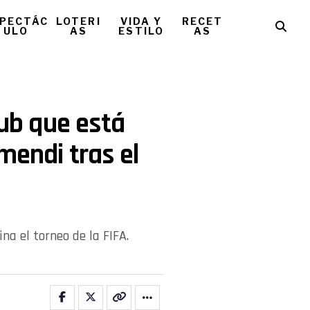
PECTÁC
LOTERI
VIDA Y
RECET
ULO
AS
ESTILO
AS
lub que está
mendi tras el
na el torneo de la FIFA.