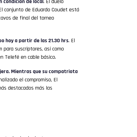
n condición de local
. El duelo
 El conjunto de Eduardo Coudet está
tavos de final del torneo
o hoy a partir de las 21.30 hrs
. El
m para suscriptores, así como
n Telefé en cable básico.
ejera. Mientras que su compatriota
inalizado el compromiso, El
 más destacados más las