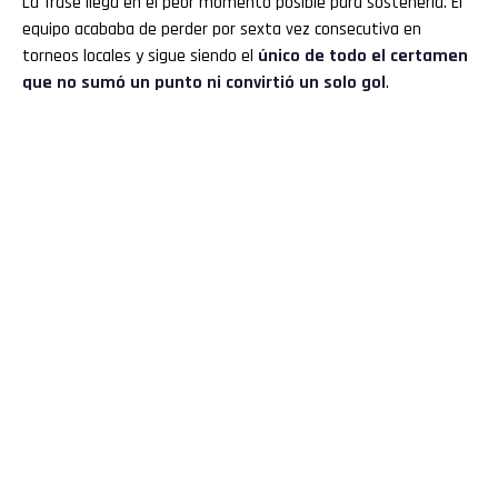
La frase llega en el peor momento posible para sostenerla. El
equipo acababa de perder por sexta vez consecutiva en
torneos locales y sigue siendo el
único de todo el certamen
que no sumó un punto ni convirtió un solo gol
.