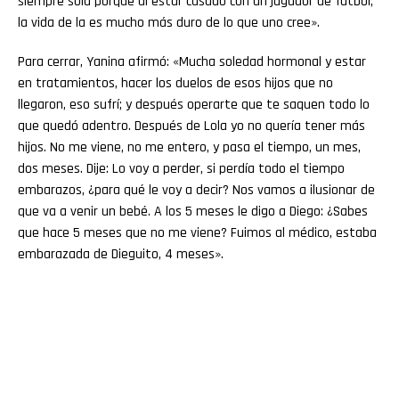
siempre sola porque al estar casado con un jugador de fútbol,
la vida de la es mucho más duro de lo que uno cree».
Para cerrar, Yanina afirmó: «Mucha soledad hormonal y estar
en tratamientos, hacer los duelos de esos hijos que no
llegaron, eso sufrí; y después operarte que te saquen todo lo
que quedó adentro. Después de Lola yo no quería tener más
hijos. No me viene, no me entero, y pasa el tiempo, un mes,
dos meses. Dije: Lo voy a perder, si perdía todo el tiempo
embarazos, ¿para qué le voy a decir? Nos vamos a ilusionar de
que va a venir un bebé. A los 5 meses le digo a Diego: ¿Sabes
que hace 5 meses que no me viene? Fuimos al médico, estaba
embarazada de Dieguito, 4 meses».