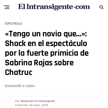
ESPECTÁCULO
«Tengo un novio que…»:
Flipboard
Shock en el espectáculo
Reddit
por la fuerte primicia de
Pinterest
Sabrina Rojas sobre
Chatruc
Whatsapp
Email
Sorprendió a todos.
Por
Redacción El intransigente
Publicado
30 mayo, 2026