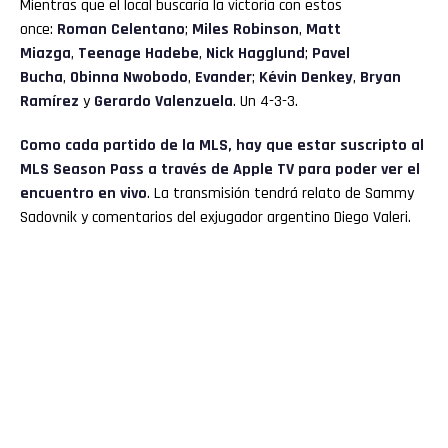
Mientras que el local buscaría la victoria con estos
once:
Roman Celentano
;
Miles Robinson
,
Matt
Miazga
,
Teenage Hadebe
,
Nick Hagglund
;
Pavel
Bucha
,
Obinna Nwobodo
,
Evander
;
Kévin Denkey
,
Bryan
Ramírez
y
Gerardo Valenzuela
. Un 4-3-3.
Como cada partido de la MLS, hay que estar suscripto al
MLS Season Pass a través de Apple TV para poder ver el
encuentro en vivo
. La transmisión tendrá relato de Sammy
Sadovnik y comentarios del exjugador argentino Diego Valeri.