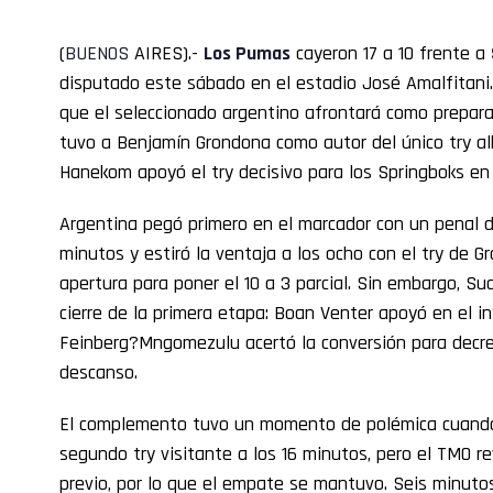
(
BUENOS
AIRES).-
Los Pumas
cayeron 17 a 10 frente a
disputado este sábado en el estadio José Amalfitani. 
que el seleccionado argentino afrontará como prepara
tuvo a Benjamín Grondona como autor del único try a
Hanekom apoyó el try decisivo para los Springboks en
Argentina pegó primero en el marcador con un penal d
minutos y estiró la ventaja a los ocho con el try de G
apertura para poner el 10 a 3 parcial. Sin embargo, Su
cierre de la primera etapa: Boan Venter apoyó en el i
Feinberg?Mngomezulu acertó la conversión para decreta
descanso.
El complemento tuvo un momento de polémica cuando 
segundo try visitante a los 16 minutos, pero el TMO re
previo, por lo que el empate se mantuvo. Seis minut