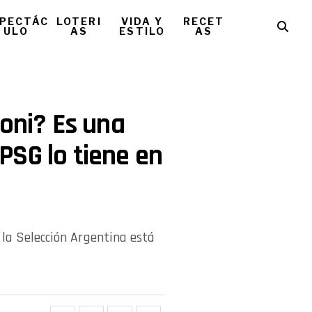
PECTÁC
LOTERI
VIDA Y
RECET
ULO
AS
ESTILO
AS
loni? Es una
l PSG lo tiene en
la Selección Argentina está