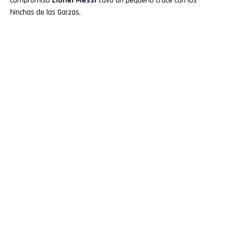
compromiso
Lionel Messi
tuvo un pequeño cruce con los
hinchas de las Garzas.