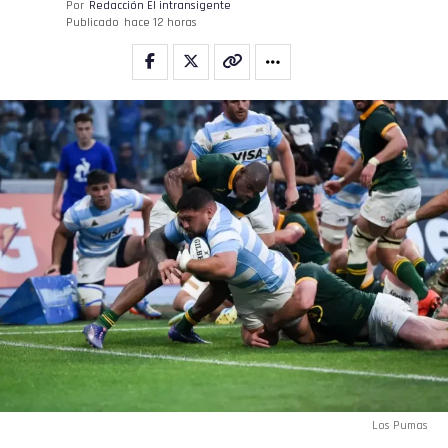
Por
Redacción El intransigente
Publicado
hace 12 horas
Los Pumas