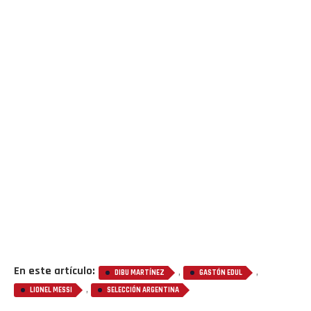
Flipboard
Reddit
Pinterest
En este artículo:
,
,
DIBU MARTÍNEZ
GASTÓN EDUL
Whatsapp
,
LIONEL MESSI
SELECCIÓN ARGENTINA