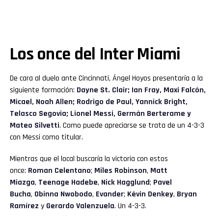
Los once del Inter Miami
De cara al duelo ante Cincinnati, Ángel Hoyos presentaría a la
siguiente formación:
Dayne St. Clair; Ian Fray, Maxi Falcón,
Micael, Noah Allen; Rodrigo de Paul, Yannick Bright,
Telasco Segovia; Lionel Messi, Germán Berterame y
Mateo Silvetti
. Como puede apreciarse se trata de un 4-3-3
con Messi como titular.
Mientras que el local buscaría la victoria con estos
once:
Roman Celentano
;
Miles Robinson
,
Matt
Miazga
,
Teenage Hadebe
,
Nick Hagglund
;
Pavel
Bucha
,
Obinna Nwobodo
,
Evander
;
Kévin Denkey
,
Bryan
Ramírez
y
Gerardo Valenzuela
. Un 4-3-3.