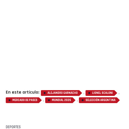
Pinterest
Whatsapp
Email
En este artículo:
,
,
ALEJANDRO GARNACHO
LIONEL SCALONI
,
,
MERCADO DE PASES
MUNDIAL 2026
SELECCIÓN ARGENTINA
DEPORTES