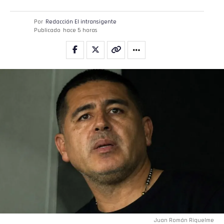
Por
Redacción El intransigente
Publicado
hace 5 horas
Juan Román Riquelme