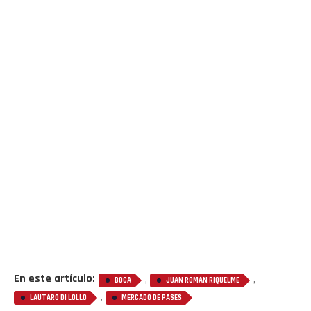
En este artículo:
,
,
BOCA
JUAN ROMÁN RIQUELME
,
LAUTARO DI LOLLO
MERCADO DE PASES