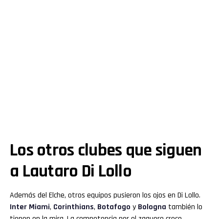
Los otros clubes que siguen
a Lautaro Di Lollo
Además del Elche, otros equipos pusieron los ojos en Di Lollo.
Inter Miami
,
Corinthians
,
Botafogo
y
Bologna
también lo
tienen en la mira. La competencia por el zaguero crece