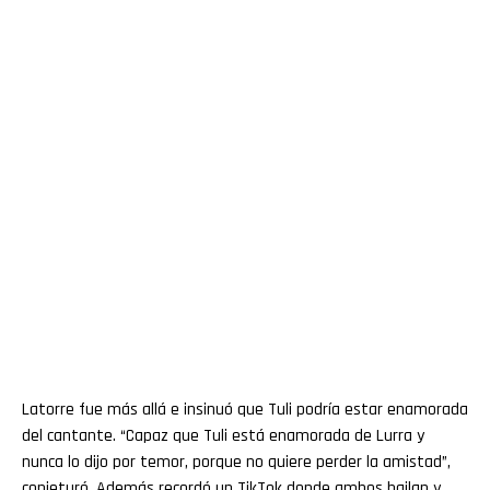
Latorre fue más allá e insinuó que Tuli podría estar enamorada
del cantante. “Capaz que Tuli está enamorada de Lurra y
nunca lo dijo por temor, porque no quiere perder la amistad”,
conjeturó. Además recordó un TikTok donde ambos bailan y