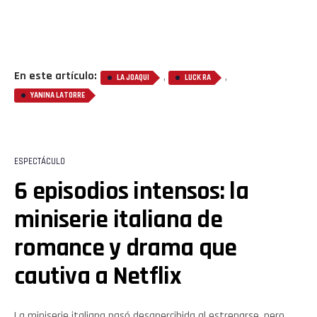
En este artículo:
,
,
LA JOAQUI
LUCK RA
YANINA LATORRE
ESPECTÁCULO
6 episodios intensos: la
miniserie italiana de
romance y drama que
cautiva a Netflix
La miniserie italiana pasó desapercibida al estrenarse, pero