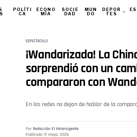
S
POLÍTI
ECONO
SOCIE
MUN
DEPOR
ES
AS
CA
MÍA
DAD
DO
TES
ESPECTÁCULO
¡Wandarizada! La Chin
sorprendió con un camb
compararon con Wand
En las redes no dejan de hablar de la compar
Por
Redacción El intransigente
Publicado
17 mayo, 2026