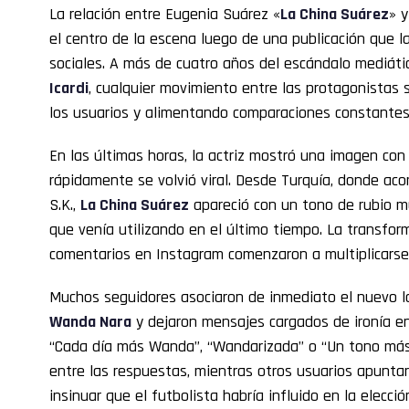
La relación entre Eugenia Suárez «
La China Suárez
» 
el centro de la escena luego de una publicación que l
sociales. A más de cuatro años del escándalo mediáti
Icardi
, cualquier movimiento entre las protagonistas
los usuarios y alimentando comparaciones constantes
En las últimas horas, la actriz mostró una imagen co
rápidamente se volvió viral. Desde Turquía, donde ac
S.K.,
La China Suárez
apareció con un tono de rubio m
que venía utilizando en el último tiempo. La transfor
comentarios en Instagram comenzaron a multiplicarse
Muchos seguidores asociaron de inmediato el nuevo lo
Wanda Nara
y dejaron mensajes cargados de ironía en
“Cada día más Wanda”, “Wandarizada” o “Un tono más
entre las respuestas, mientras otros usuarios apunt
insinuar que el futbolista habría influido en la elecció