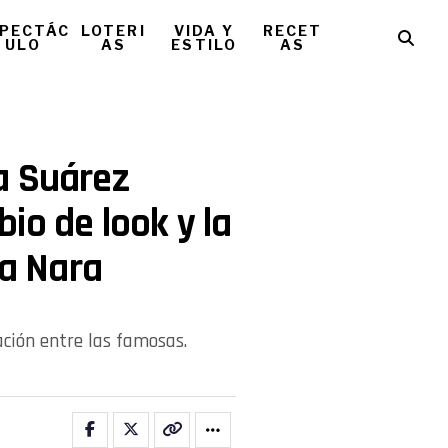
PECTÁC
LOTERI
VIDA Y
RECET
ULO
AS
ESTILO
AS
a Suárez
io de look y la
a Nara
ación entre las famosas.