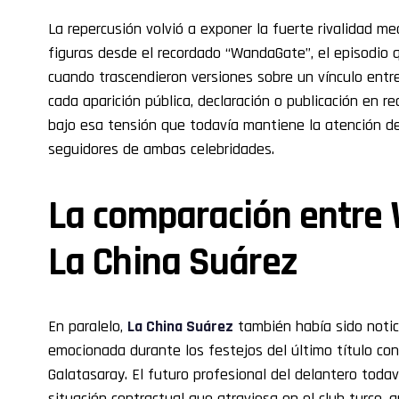
La repercusión volvió a exponer la fuerte rivalidad m
figuras desde el recordado “WandaGate”, el episodio 
cuando trascendieron versiones sobre un vínculo entre 
cada aparición pública, declaración o publicación en r
bajo esa tensión que todavía mantiene la atención de
seguidores de ambas celebridades.
La comparación entre
La China Suárez
En paralelo,
La China Suárez
también había sido notic
emocionada durante los festejos del último título con
Galatasaray. El futuro profesional del delantero toda
situación contractual que atraviesa en el club turco, 