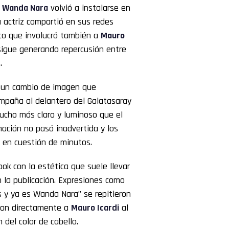
y
Wanda Nara
volvió a instalarse en
a actriz compartió en sus redes
co que involucró también a
Mauro
 sigue generando repercusión entre
.
n un cambio de imagen que
ompaña al delantero del Galatasaray
ucho más claro y luminoso que el
mación no pasó inadvertida y los
 en cuestión de minutos.
ok con la estética que suele llevar
 la publicación. Expresiones como
 y ya es Wanda Nara” se repitieron
aron directamente a
Mauro Icardi
al
n del color de cabello.