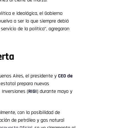
ítica e ideológica, el Gobierno
vuelva a ser lo que siempre debió
ervicio de la política”, agregaron
erta
uenos Aires, el presidente y
CEO de
 estatal prepara nuevas
 Inversiones (
RIGI
) durante mayo y
lmente, con la posibilidad de
ción de petróleo y gas natural
espuesta Oficial
, se ve claramente el