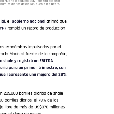
aca Muerta Oleoducto Sur. Permitirá exportar
barriles diarios desde Neuquén a Río Negro.
ial,
el
Gobierno nacional
afirmó que,
YPF
rompió un récord de producción
rmas económicas impulsadas por el
racio Marín al frente de la compañía,
n shale y registró un EBITDA
toria para un primer trimestre, con
 que representa una mejora del 28%
 205.000 barriles diarios de shale
0 barriles diarios, el 78% de las
aja libre de más de US$870 millones
ones al cierre de marzo.