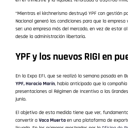
“Mientras el kirchnerismo destruyó YPF con gestión pol
Nacional generó las condiciones para que la empresa 
ser: una empresa más del mercado, en vez de estar al s
desde la administración libertaria.
YPF y los nuevos RIGI en pu
En la Expo EFI, que se realizó la semana pasada en B
YPF, Horacio Marín
, había anticipado que la compañía
presentaciones al Régimen de Incentivo a las Grandes
junio.
El objetivo de esta medida tiene que ver, fundamenta
convertir a
Vaca Muerta
en una plataforma de exporta
licuado. En los números mostrados por la
Oficina de R