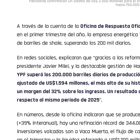
Petroleras confirmaron un crédito de US$ 2.000 millones para el V
hasta 750.000 
A través de la cuenta de la
Oficina de Respuesta Ofic
en el primer trimestre del año, la empresa energética
de barriles de shale, superando los 200 mil diarios.
En redes sociales, explicaron que “gracias a las refo
presidente Javier Milei, y la destacable gestión de Ho
YPF superó los 200.000 barriles diarios de producció
ajustado de US$1.594 millones, el más alto de su his
un margen del 32% sobre los ingresos. Un resultado
respecto al mismo período de 2025
”.
En números, desde la oficina indicaron que se producen
(+39% interanual), hay una refinación récord de 344.00
inversiones volcadas son a Vaca Muerta, el flujo de c
en el trimestre y la liquidez reforzada a US$1.700 mill