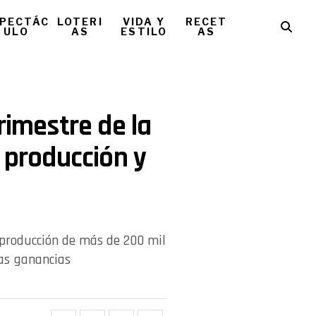
PECTÁC
LOTERI
VIDA Y
RECET
ULO
AS
ESTILO
AS
rimestre de la
e producción y
 producción de más de 200 mil
las ganancias