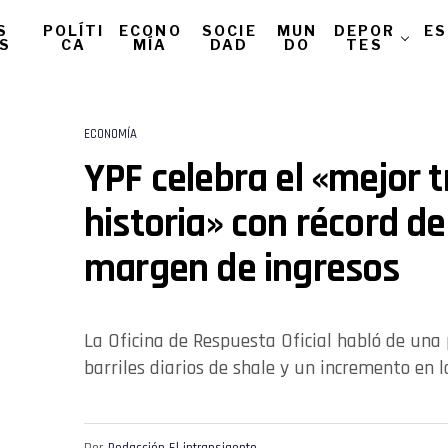
S
POLÍTI
ECONO
SOCIE
MUN
DEPOR
ES
AS
CA
MÍA
DAD
DO
TES
ECONOMÍA
YPF celebra el «mejor t
historia» con récord d
margen de ingresos
La Oficina de Respuesta Oficial habló de una
barriles diarios de shale y un incremento en 
Por
Redacción El intransigente