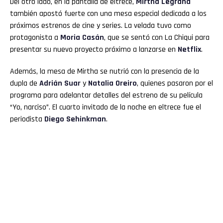
Del otro lado, en la pantalla de eltrece,
Mirtha Legrand
también apostó fuerte con una mesa especial dedicada a los
próximos estrenos de cine y series. La velada tuvo como
protagonista a
Moria Casán
, que se sentó con La Chiqui para
presentar su nuevo proyecto próximo a lanzarse en
Netflix
.
Además, la mesa de Mirtha se nutrió con la presencia de la
dupla de
Adrián Suar
y
Natalia Oreiro
, quienes pasaron por el
programa para adelantar detalles del estreno de su película
“Yo, narciso”. El cuarto invitado de la noche en eltrece fue el
periodista
Diego Sehinkman
.