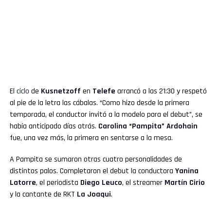
El
ciclo
de
Kusnetzoff
en
Telefe
arrancó a las 21:30 y respetó
al pie de la letra las cábalas. “Como hizo desde la primera
temporada, el conductor invitó a la modelo para el debut”, se
había anticipado días atrás.
Carolina “Pampita” Ardohain
fue, una vez más, la primera en sentarse a la mesa.
A Pampita se sumaron otras cuatro personalidades de
distintos palos. Completaron el debut la conductora
Yanina
Latorre
, el periodista
Diego Leuco
, el streamer
Martín Cirio
y la cantante de RKT
La Joaqui
.