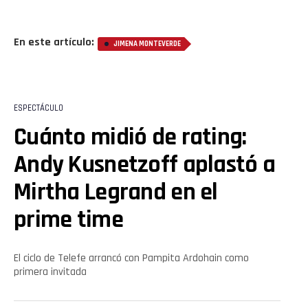
En este artículo:
JIMENA MONTEVERDE
Flipboard
Reddit
ESPECTÁCULO
Pinterest
Cuánto midió de rating:
Andy Kusnetzoff aplastó a
Whatsapp
Mirtha Legrand en el
Email
prime time
El ciclo de Telefe arrancó con Pampita Ardohain como
primera invitada