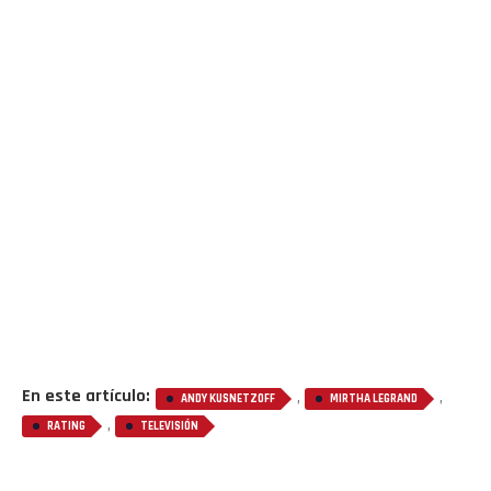
En este artículo:
,
,
ANDY KUSNETZOFF
MIRTHA LEGRAND
,
RATING
TELEVISIÓN